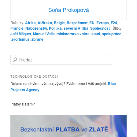
Soňa Prokopová
Rubriky:
Afrika
,
Alžírsko
,
Belgie
,
Bezpečnost
,
EU
,
Evropa
,
F24
,
Francie
,
Náboženství
,
Politika
,
severní Afrika
,
Společnost
|
Štítky:
Joël Milquet
,
Manuel Valls
,
ministerstvo vnitra
,
soud
,
spolupráce
,
terorismus
,
zbraně
H
l
e
d
TECHNOLOGICKÉ DOTACE!
a
Dotace na chytrou výrobu, vývoj? Zvládneme i Váš projekt.
Blue
t
Projects Agency
.
Platby zlatem?