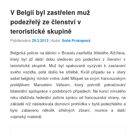
V Belgii byl zastřelen muž
podezřelý ze členství v
teroristické skupině
Publikováno
29.3.2013
| Autor:
Soňa Prokopová
Belgická policie na dálnici v Bruselu zastřelila 30letého Alžířana,
který byl již delší dobu sledován pro podezření z členství v
teroristické skupině. Muž byl opakovaně vyzýván k zastavení
svého vozidla, poté došlo ke střelbě. Kvůli případu se v úterý
sešel belgický ministr vnitra Joëll Milquet se svým francouzským
protějškem Manuelem Vallsem, který potvrdil pokračování
bilaterální spolupráce v podobných případech. Na konci minulého
roku obdržela federální policie zprávu od francouzské strany, na
základě níž následovala domovní prohlídka v bytě podezřelého a
bylo zabaveno několik střelných zbraní, munice a další
vojenský materiál.