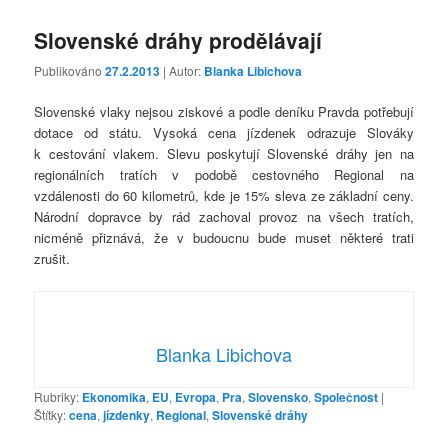
Slovenské dráhy prodělávají
Publikováno
27.2.2013
| Autor:
Blanka Libichova
Slovenské vlaky nejsou ziskové a podle deníku Pravda potřebují
dotace od státu. Vysoká cena jízdenek odrazuje Slováky
k cestování vlakem. Slevu poskytují Slovenské dráhy jen na
regionálních tratích v podobě cestovného Regional na
vzdálenosti do 60 kilometrů, kde je 15% sleva ze základní ceny.
Národní dopravce by rád zachoval provoz na všech tratích,
nicméně přiznává, že v budoucnu bude muset některé trati
zrušit.
Blanka Libichova
Rubriky:
Ekonomika
,
EU
,
Evropa
,
Pra
,
Slovensko
,
Společnost
|
Štítky:
cena
,
jízdenky
,
Regional
,
Slovenské dráhy