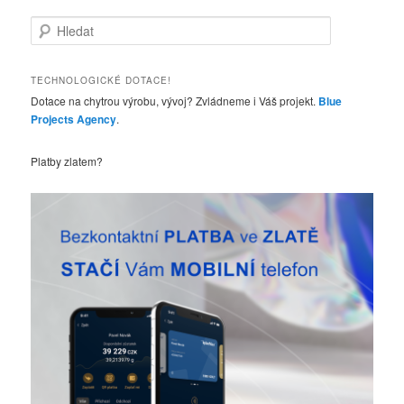
H
l
e
d
TECHNOLOGICKÉ DOTACE!
a
Dotace na chytrou výrobu, vývoj? Zvládneme i Váš projekt.
Blue
t
Projects Agency
.
Platby zlatem?