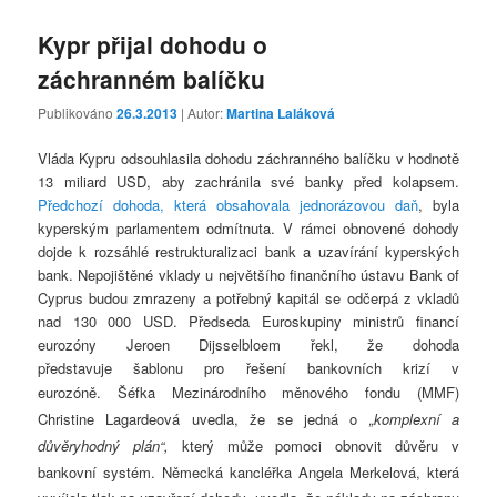
Kypr přijal dohodu o
záchranném balíčku
Publikováno
26.3.2013
| Autor:
Martina Laláková
Vláda Kypru odsouhlasila dohodu záchranného balíčku v hodnotě
13 miliard USD, aby zachránila své banky před kolapsem.
Předchozí dohoda, která obsahovala jednorázovou daň
, byla
kyperským parlamentem odmítnuta. V rámci obnovené dohody
dojde k rozsáhlé restrukturalizaci bank a uzavírání kyperských
bank. Nepojištěné vklady u největšího finančního ústavu Bank of
Cyprus budou zmrazeny a potřebný kapitál se odčerpá z vkladů
nad 130 000 USD. Předseda Euroskupiny ministrů financí
eurozóny Jeroen Dijsselbloem řekl, že dohoda
představuje šablonu pro řešení bankovních krizí v
eurozóně.
Šéfka Mezinárodního měnového fondu (MMF)
Christine Lagardeová uvedla, že se jedná o
„komplexní a
důvěryhodný plán“,
který může pomoci obnovit důvěru v
bankovní systém.
Německá kancléřka Angela Merkelová, která