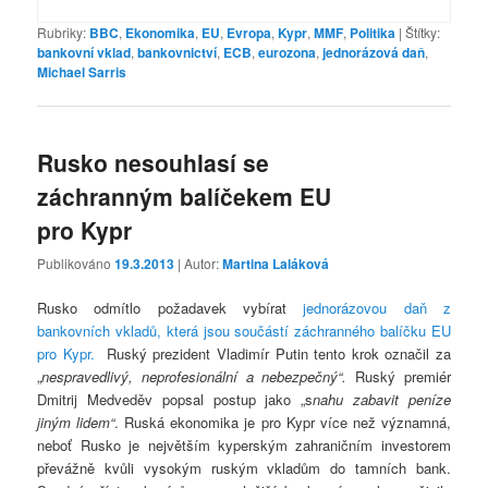
Rubriky:
BBC
,
Ekonomika
,
EU
,
Evropa
,
Kypr
,
MMF
,
Politika
|
Štítky:
bankovní vklad
,
bankovnictví
,
ECB
,
eurozona
,
jednorázová daň
,
Michael Sarris
Rusko nesouhlasí se
záchranným balíčekem EU
pro Kypr
Publikováno
19.3.2013
| Autor:
Martina Laláková
Rusko odmítlo požadavek vybírat
jednorázovou daň z
bankovních vkladů, která jsou součástí záchranného balíčku EU
pro Kypr.
Ruský prezident Vladimír Putin tento krok označil za
„
nespravedlivý, neprofesionální a nebezpečný“.
Ruský premiér
Dmitrij Medveděv popsal postup jako „s
nahu zabavit peníze
jiným lidem“
. Ruská ekonomika je pro Kypr více než významná,
neboť Rusko je největším kyperským zahraničním investorem
převážně kvůli vysokým ruským vkladům do tamních bank.