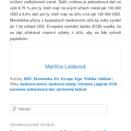
snížení zadluženosti země. Další změnou je jednorázová daň ve
výši 6,75 % pro ty, kteří mají na svých účtech méně jak 130 000
USD a 9,9% daň pro ty, kteří mají na účtu více jak 130 000 USD.
Mimořádné příjmy z kyperských bankovních účtů by měly vynést
až 7,54 miliard USD. Evropská centrální banka (ECB) uvedla, že
se dají očekávat masivní výběry z účtů, aby se lidé vyhnuli
poplatkům.
Martina Laláková
Rubriky:
BBC
,
Ekonomika
,
EU
,
Evropa
,
Kypr
,
Politika
,
Událost
|
Štítky:
bankovní sektor
,
bankovní vklady
,
Christine Lagarde
,
ECB
,
eurozona
,
jednorázová daň
,
záchranný balíček
H
l
e
d
TECHNOLOGICKÉ DOTACE!
a