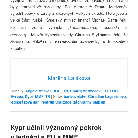
vyvíjela tlak na uzavření dohody, uvedla, že náklady na záchranu
byly spravedlivě rozděleny. Ruský premiér Dmitrij Medveděv
vyjádřil obavy o ztráty z uložených velkých vkladů, které jsou z
velké části ruské.
Kyperský ministr financí Michael Sarris řekl,
že se země vyhnula
„katastrofálnímu odchodu z
eurozóny“.
Mluvčí kyperské vlády Christos Stylianides řekl, že
dohoda je důležitá k nastartování ekonomiky a k novému
začátku.
Martina Laláková
Rubriky:
Angela Merkel
,
BBC
,
ČN
,
Dmitrij Medveděv
,
EU
,
EUO
,
Evropa
,
Kypr
,
MMF
,
TR
|
Štítky:
bankovnictví
,
Christine Lagardeová
,
jednorázová daň
,
restrukturalizace
,
záchranný balíček
Kypr učinil významný pokrok
v jednání s EU a MMF