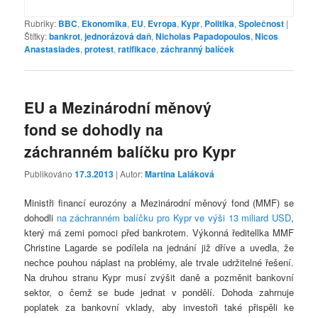
Rubriky:
BBC
,
Ekonomika
,
EU
,
Evropa
,
Kypr
,
Politika
,
Společnost
|
Štítky:
bankrot
,
jednorázová daň
,
Nicholas Papadopoulos
,
Nicos
Anastasiades
,
protest
,
ratifikace
,
záchranný balíček
EU a Mezinárodní měnový
fond se dohodly na
záchranném balíčku pro Kypr
Publikováno
17.3.2013
| Autor:
Martina Laláková
Ministři financí eurozóny a Mezinárodní měnový fond (MMF) se
dohodli
na záchranném balíčku pro Kypr ve výši 13 miliard USD
,
který má zemi pomoci před bankrotem. Výkonná ředitellka MMF
Christine Lagarde se podílela na jednání již dříve a uvedla, že
nechce pouhou náplast na problémy, ale trvale udržitelné řešení.
Na druhou stranu Kypr musí zvýšit daně a pozměnit bankovní
sektor, o čemž se bude jednat v pondělí. Dohoda zahrnuje
poplatek za bankovní vklady, aby investoři také přispěli ke