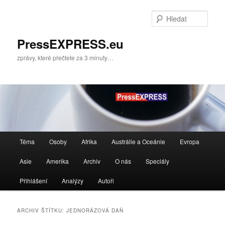
Přejít
Přejít
k
k
Hleda
hlavnímu
obsahu
obsahu
postranního
PressEXPRESS.eu
webu
panelu
zprávy, které přečtete za 3 minuty…
Hlavní
Téma
Osoby
Afrika
Austrálie a Oceánie
Evropa
navigační
menu
Asie
Amerika
Archiv
O nás
Speciály
Přihlášení
Analýzy
Autoři
ARCHIV ŠTÍTKU:
JEDNORÁZOVÁ DAŇ