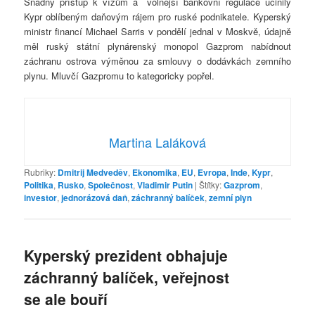
Snadný přístup k vízům a volnější bankovní regulace učinily
Kypr oblíbeným daňovým rájem pro ruské podnikatele. Kyperský
ministr financí Michael Sarris v pondělí jednal v Moskvě, údajně
měl ruský státní plynárenský monopol Gazprom nabídnout
záchranu ostrova výměnou za smlouvy o dodávkách zemního
plynu. Mluvčí Gazpromu to kategoricky popřel.
Martina Laláková
Rubriky:
Dmitrij Medveděv
,
Ekonomika
,
EU
,
Evropa
,
Inde
,
Kypr
,
Politika
,
Rusko
,
Společnost
,
Vladimir Putin
|
Štítky:
Gazprom
,
investor
,
jednorázová daň
,
záchranný balíček
,
zemní plyn
Kyperský prezident obhajuje
záchranný balíček, veřejnost
se ale bouří