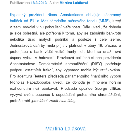
Publikováno
18.3.2013
| Autor:
Martina Laláková
Kyperský prezident Nicos Anastasiades obhajuje záchranný
balíček od EU a Mezinárodního měnového fondu (MMF),
který
v zemi vyvolal vlnu pobouření veřejnosti. Dále uvedl, že dohoda
je sice bolestná, ale potřebná k tomu, aby se zabránilo bankrotu
několika tisíc malých podniků a posléze i celé země.
Jednorázová daň by měla přijít v platnost v úterý 19. března, a
proto jsou u bank vidět velké fronty lidí, kteří se snaží své
úspory vybrat v hotovosti. Pravicová politická strana prezidenta
Anastasiadese Demokratické shromáždění (DISY) potřebuje
podporu ostatních frakcí, aby výpomoc mohla být ratifikována.
Pro agenturu Reuters předseda parlamentního finančního výboru
Nicholas Papadopoulos uvedl, že dohoda je mnohem horším
rozhodnutím než očekával. Předseda opozice George Lillikas
vyzývá své stoupence k uspořádání protestního shromáždění,
protože měl „
prezident zradit hlas lidu
„.
Martina Laláková