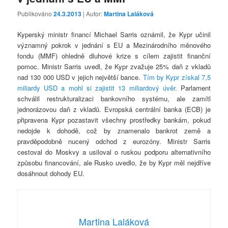
Publikováno
24.3.2013
| Autor:
Martina Laláková
Kyperský ministr financí Michael Sarris oznámil, že Kypr učinil
významný pokrok v jednání s EU a Mezinárodního měnového
fondu (MMF) ohledně dluhové krize s cílem zajistit finanční
pomoc. Ministr Sarris uvedl, že Kypr zvažuje 25% daň z vkladů
nad 130 000 USD v jejich největší bance.
Tím by Kypr získal 7,5
miliardy USD a mohl si zajistit 13 miliardový úvěr.
Parlament
schválil restrukturalizaci bankovního systému, ale zamítl
jednorázovou daň z vkladů. Evropská centrální banka (ECB) je
připravena Kypr pozastavit všechny prostředky bankám, pokud
nedojde k dohodě, což by znamenalo bankrot země a
pravděpodobně nucený odchod z eurozóny. Ministr Sarris
cestoval do Moskvy a usiloval o ruskou podporu alternativního
způsobu financování, ale Rusko uvedlo, že by Kypr měl nejdříve
dosáhnout dohody EU.
Martina Laláková