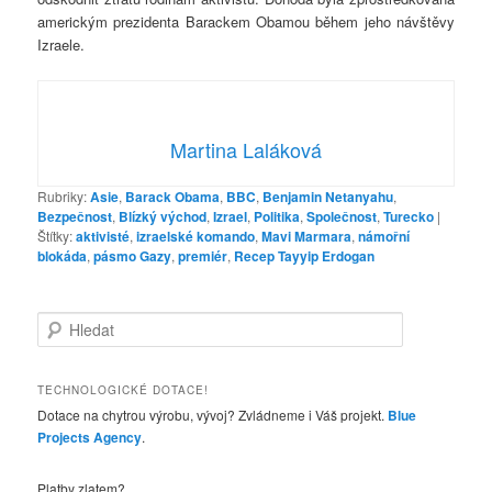
americkým prezidenta Barackem Obamou během jeho návštěvy
Izraele.
Martina Laláková
Rubriky:
Asie
,
Barack Obama
,
BBC
,
Benjamin Netanyahu
,
Bezpečnost
,
Blízký východ
,
Izrael
,
Politika
,
Společnost
,
Turecko
|
Štítky:
aktivisté
,
izraelské komando
,
Mavi Marmara
,
námořní
blokáda
,
pásmo Gazy
,
premiér
,
Recep Tayyip Erdogan
H
l
e
d
TECHNOLOGICKÉ DOTACE!
a
Dotace na chytrou výrobu, vývoj? Zvládneme i Váš projekt.
Blue
t
Projects Agency
.
Platby zlatem?