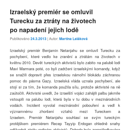
Izraelský premiér se omluvil
Turecku za ztráty na životech
po napadení jejich lodě
Publikováno
24.3.2013
| Autor:
Martina Laláková
Izraelský premiér Benjamin Netanjahu se omluvil Turecku za
pochybení, které vedlo ke zranění a ztrátám na životech v
květnu 2010. Devět tureckých aktivistů bylo zabito na palubě lodi
Mavi Marmara poté, co byli zadrženi izraelskými komandy, když
se snažili dopravit přes izraelskou námořní blokádu záchranou
pomoc do pásma Gazy. Izraelská vláda uznala pochybení, ale
stojí si za tím, že komanda použila sílu, protože aktivisté na ně
zaútočili. Aktivisté uvedli, že izraelští vojáci zahájili palbu jakmile
vstoupili na palubu lodi, která byla v tu dobu v mezinárodních
vodách. Incident vyvolal mezinárodní pobouření a vedl k
významnému zhoršení vztahů mezi Tureckem a
Izraelem. Premiér Netanjahu souhlasí se svým tureckým
protějškem premiérem Recep Tayyip Erdogan ohledně snahy
odškodnit ztrátu rodinám aktivistů. Dohoda byla zprostředkována