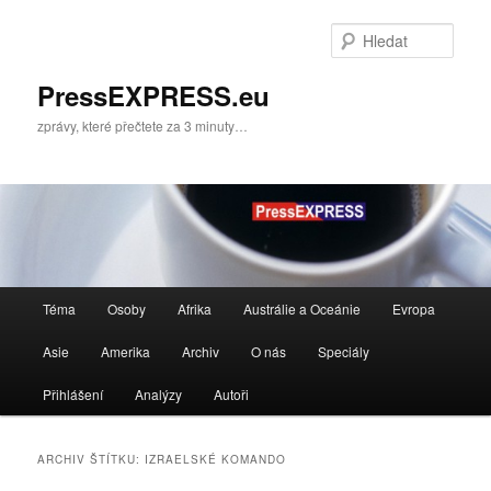
Přejít
Přejít
k
k
Hleda
hlavnímu
obsahu
obsahu
postranního
PressEXPRESS.eu
webu
panelu
zprávy, které přečtete za 3 minuty…
Hlavní
Téma
Osoby
Afrika
Austrálie a Oceánie
Evropa
navigační
menu
Asie
Amerika
Archiv
O nás
Speciály
Přihlášení
Analýzy
Autoři
ARCHIV ŠTÍTKU:
IZRAELSKÉ KOMANDO