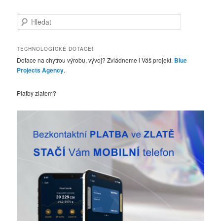
H
l
e
d
TECHNOLOGICKÉ DOTACE!
a
Dotace na chytrou výrobu, vývoj? Zvládneme i Váš projekt.
Blue
t
Projects Agency
.
Platby zlatem?