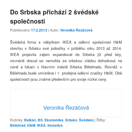
Do Srbska přichází 2 švédské
společnosti
Publikováno
17.2.2013
| Autor:
Veronika Řezáčová
Švédská firma s nábytkem IKEA a oděvní společnost H&M
otevřou v Srbsku své pobočky v průběhu roku 2013 až 2014.
IKEA projevila zájem expandovat do Srbska již před lety,
nicméně dosud se nemohla se srbskou vládou dohodnout na
ceně a lokaci v hlavním městě Srbska Bělehradu. Rovněž v
Bělehradu bude umístěna i 1. prodejna oděvní značky H&M. Obě
společnosti jsou známé především pro svoje nízké ceny.
Veronika Řezáčová
Rubriky:
Balkán
,
BS
,
Ekonomika
,
Srbsko
,
Švédsko
|
Štítky:
Bělehrad
,
H&M
,
IKEA
,
investice