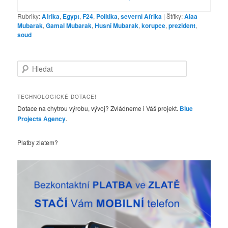
Rubriky:
Afrika
,
Egypt
,
F24
,
Politika
,
severní Afrika
|
Štítky:
Alaa
Mubarak
,
Gamal Mubarak
,
Husní Mubarak
,
korupce
,
prezident
,
soud
H
l
e
d
TECHNOLOGICKÉ DOTACE!
a
Dotace na chytrou výrobu, vývoj? Zvládneme i Váš projekt.
Blue
t
Projects Agency
.
Platby zlatem?