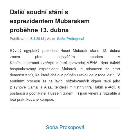
Další soudní stání s
exprezidentem Mubarakem
proběhne 13. dubna
Publikováno
6.3.2013
| Autor:
Soňa Prokopová
Bývalý egyptský prezident Husní Mubarak stane 13. dubna
znova před nejvyšším soudem v
Káhiře, informaci zveřejnil místní zpravodaj MENA. Nyní 84letý
hospitalizovaný exprezident Mubarak je odsouzen za smrt
demonstrantů, ke které došlo v průběhu revoluce v roce 2011. V
soudním procesu se na lavici obžalovaných objeví také jeho
2 synové Gamal a Alaa, tehdejší ministr vnitra Habib el-Adli, 6
poslanců a podnikatel Hussein Salem. Ti jsou viněni z rozsáhlé a
léta praktikované korupce.
Soňa Prokopová