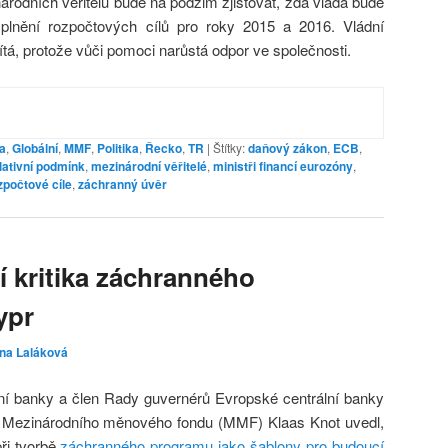
árodních věřitelů bude na podzim zjišťovat, zda vláda bude
splnění rozpočtových cílů pro roky 2015 a 2016. Vládní
tá, protože vůči pomoci narůstá odpor ve společnosti.
a
,
Globální
,
MMF
,
Politika
,
Řecko
,
TR
|
Štítky:
daňový zákon
,
ECB
,
slativní podmínk
,
mezinárodní věřitelé
,
ministři financí eurozóny
,
počtové cíle
,
záchranný úvěr
í kritika záchranného
ypr
ina Laláková
í banky a člen Rady guvernérů Evropské centrální banky
 Mezinárodního měnového fondu (MMF) Klaas Knot uvedl,
ři tvorbě
záchranného programu jako šablony pro budoucí