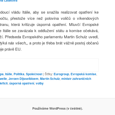
ina Laláková
ucí vládu Itálie, aby se snažila realizovat opatření ke
zpočtu, přestože více než polovina voličů o víkendových
ranu, která kritizuje úsporná opatření. Mluvčí Evropské
že Itálie se zavázala k oddlužení státu a komise očekává,
rží. Předseda Evropského parlamentu Martin Schulz uvedl,
týká nás všech
„, a proto je třeba brát vážně postoj občanů
duje právě EU.
opa
,
Itálie
,
Politika
,
Společnost
|
Štítky:
Eurogroup
,
Evropská komise
,
welle
,
Jeroen Dijsselbloem
,
Martin Schulz
,
ministr zahraničních
eficit
,
úsporná opatření
,
volby
Používáme WordPress (v češtině).