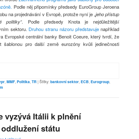
ozóně.
Podle něj připomínky předsedy EuroGroup Jeroena
dobu na projednávání v Evropě, protože nyní je „
jeho přístup
 politiky“
. Podle předsedy Knota je nejdůležitější
ovním sektoru.
Druhou stranu názoru představuje
například
 Evropské centrální banky Benoit Coeure, který tvrdí, že
 šablonou pro další země eurozóny kvůli jedinečnosti
ypr
,
MMF
,
Politika
,
TR
|
Štítky:
bankovní sektor
,
ECB
,
Eurogroup
,
am
vyzývá Itálii k plnění
 oddlužení státu