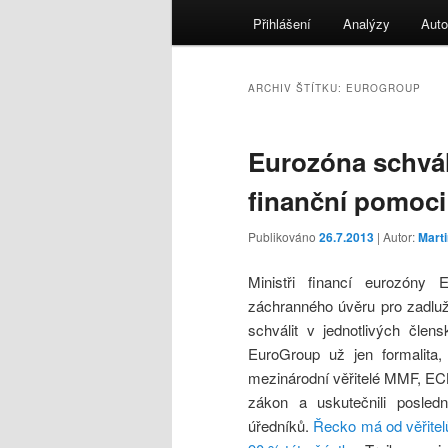
menu
Přihlášení
Analýzy
Auto
ARCHIV ŠTÍTKU:
EUROGROUP
Eurozóna schváli
finanční pomoc
Publikováno
26.7.2013
| Autor:
Mart
Ministři financí eurozóny 
záchranného úvěru pro zadlu
schválit v jednotlivých člen
EuroGroup už jen formalita, 
mezinárodní věřitelé MMF, ECB
zákon a uskutečnili posled
úředníků.
Řecko má od věřitel