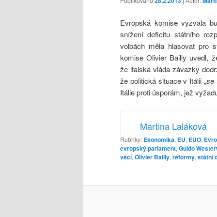
Publikováno
28.2.2013
| Autor:
Mart
Evropská komise vyzvala budo
snížení deficitu státního ro
volbách měla hlasovat pro st
komise Olivier Bailly uvedl, 
že italská vláda závazky dod
že politická situace v Itálii „
se 
Itálie proti úsporám, jež vyža
Martina Laláková
Rubriky:
Ekonomika
,
EU
,
EUO
,
Evr
evropský parlament
,
Guido Wester
věcí
,
Olivier Bailly
,
reformy
,
státní d