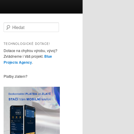
H
l
e
d
TECHNOLOGICKÉ DOTACE!
a
Dotace na chytrou výrobu, vývoj?
t
Zvládneme i Váš projekt.
Blue
Projects Agency
.
Platby zlatem?