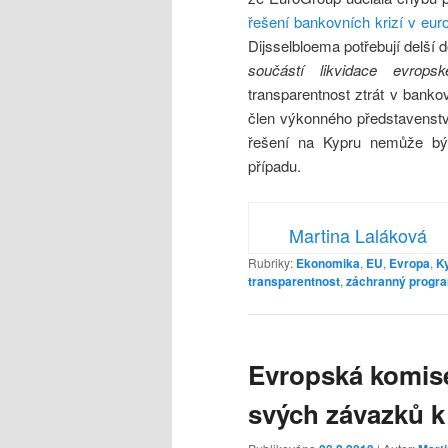
řešení bankovních krizí v eur
Dijsselbloema potřebují delší 
součástí likvidace evropské
transparentnost ztrát v bank
člen výkonného představenstva
řešení na Kypru nemůže být
případu.
Martina Laláková
Rubriky:
Ekonomika
,
EU
,
Evropa
,
K
transparentnost
,
záchranný progr
Evropská komise 
svých závazků k