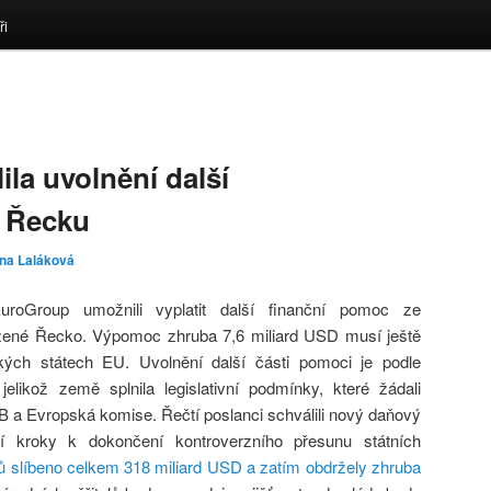
ři
la uvolnění další
i Řecku
ina Laláková
EuroGroup umožnili vyplatit další finanční pomoc ze
žené Řecko. Výpomoc zhruba 7,6 miliard USD musí ještě
ských státech EU. Uvolnění další části pomoci je podle
jelikož země splnila legislativní podmínky, které žádali
 a Evropská komise. Řečtí poslanci schválili nový daňový
ní kroky k dokončení kontroverzního přesunu státních
ů slíbeno celkem 318 miliard USD a zatím obdržely zhruba