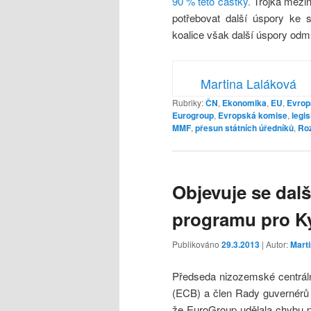
90 % této částky.
Trojka mezin
potřebovat další úspory ke 
koalice však další úspory odmí
Martina Laláková
Rubriky:
ČN
,
Ekonomika
,
EU
,
Evrop
Eurogroup
,
Evropská komise
,
legi
MMF
,
přesun státních úředníků
,
Roz
Objevuje se dalš
programu pro K
Publikováno
29.3.2013
| Autor:
Mart
Předseda nizozemské centráln
(ECB) a člen Rady guvernérů
že EuroGroup udělala chybu p