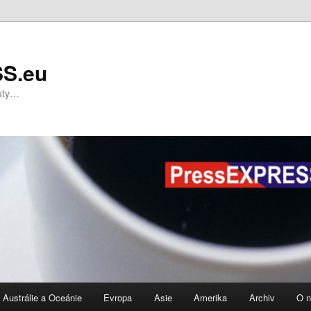
S.eu
nuty…
Austrálie a Oceánie
Evropa
Asie
Amerika
Archiv
O 