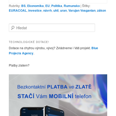
Rubriky:
BS
,
Ekonomika
,
EU
,
Politika
,
Rumunsko
|
Štítky:
EURACOAL
,
investice
,
návrh
,
uhlí
,
uran
,
Varujan Vosganian
,
zákon
H
l
e
d
TECHNOLOGICKÉ DOTACE!
a
Dotace na chytrou výrobu, vývoj? Zvládneme i Váš projekt.
Blue
t
Projects Agency
.
Platby zlatem?