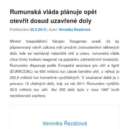
Rumunská vláda plánuje opět
otevřít dosud uzavřené doly
Publikováno
20.2.2013
| Autor:
Veronika Řezáčová
Ministr hospodářství Varujan Vosganian uvedl, že by
připravovaný návrh zákona měl umožnit znovuotevření některých
dolů, kde se nacházejí naleziště uhlí a uranu, rumunská vláda
chce tímto krokem reagovat na poptávku zahraničních investorů.
Rumunsko disponuje podle Evropské asociace pro uhlí a lignit
(EURACOAL) na 650 miliónů tun zásob černého uhlí, z něhož je
252,5 miliónů tun komerčně využitelných. V současné době je v
provozu 12 uhelných dolů, kdy za rok 2011 Rumunsko vytěžilo
35,5 miliónů tun uhlí. Asi 550 dolů bylo v roce 1997 kvůli
neziskovosti zavřeno.
Veronika Řezáčová