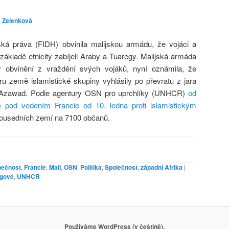
a Zelenková
ská práva (FIDH) obvinila malijskou armádu, že vojáci a
kladě etnicity zabíjeli Araby a Tuaregy. Malijská armáda
iv obvinění z vraždění svých vojáků, nyní oznámila, že
ru země islamistické skupiny vyhlásily po převratu z jara
t Azawad. Podle agentury OSN pro uprchlíky (UNHCR)
od
 pod vedením Francie od 10. ledna proti islamistickým
 sousedních zemí na 7100 občanů.
pečnost
,
Francie
,
Mali
,
OSN
,
Politika
,
Společnost
,
západní Afrika
|
egové
,
UNHCR
Používáme WordPress (v češtině).