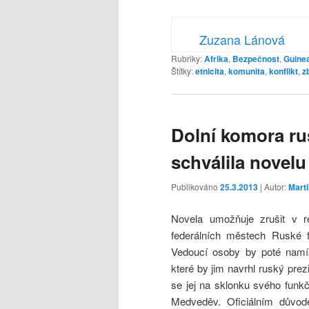
Zuzana Lánová
Rubriky:
Afrika
,
Bezpečnost
,
Guine
Štítky:
etnicita
,
komunita
,
konflikt
,
z
Dolní komora r
schválila novel
Publikováno
25.3.2013
| Autor:
Mart
Novela umožňuje zrušit v re
federálních městech Ruské f
Vedoucí osoby by poté namísto
které by jim navrhl ruský pre
se jej na sklonku svého funkčn
Medveděv. Oficiálním důvod