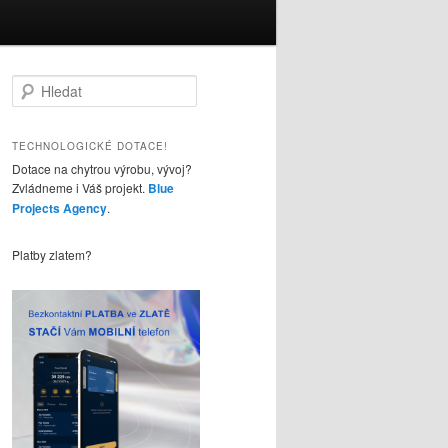
H
l
e
d
TECHNOLOGICKÉ DOTACE!
a
Dotace na chytrou výrobu, vývoj?
t
Zvládneme i Váš projekt.
Blue
Projects Agency
.
Platby zlatem?