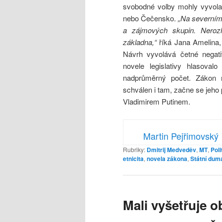
svobodné volby mohly vyvolat
nebo Čečensko.
„Na severním
a zájmových skupin. Nerozho
základna,“
říká Jana Amelina,
Návrh vyvolává četné negati
novele legislativy hlasoval
nadprůměrný počet. Zákon 
schválen i tam, začne se jeho
Vladimirem Putinem.
Martin Pejřimovský
Rubriky:
Dmitrij Medveděv
,
MT
,
Poli
etnicita
,
novela zákona
,
Státní dum
Mali vyšetřuje o