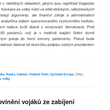
 v neklidných oblastech, jakými jsou například Dagestán
 Kavkaze se volby mění ve střet etnických, náboženských
dují argumenty, ale finanční zdroje a administrativní
 analytička státem sponzorovaného výzkumného institutu.
vní reakce kvůli obavě z omezování demokracie. Proti
o 93 poslanců, což je v tradičně loajální Státní dumě
nyní putuje do horní komory parlamentu. Pokud bude
 platnost datovat od okamžiku podpisu ruským prezidentem
tika
,
Rusko
,
Událost
,
Vladimir Putin
,
Východní Evropa
|
Štítky:
a
,
volby
bvinění vojáků ze zabíjení