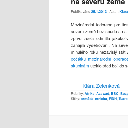
na severu země
Publikováno
25.1.2013
| Autor:
Klár
Mezinárodní federace pro lid
severu země bez soudu a na zá
zprvu zcela odmítla jakékol
zahájila vyšetřování. Na seve
minulého roku nezávislý stá
počátku mezinárodní operace
skupinám
uteklo před boji do
Klára Zelenková
Rubriky:
Afrika
,
Azawad
,
BBC
,
Bez
Štítky:
armáda
,
etnicita
,
FIDH
,
Tuar