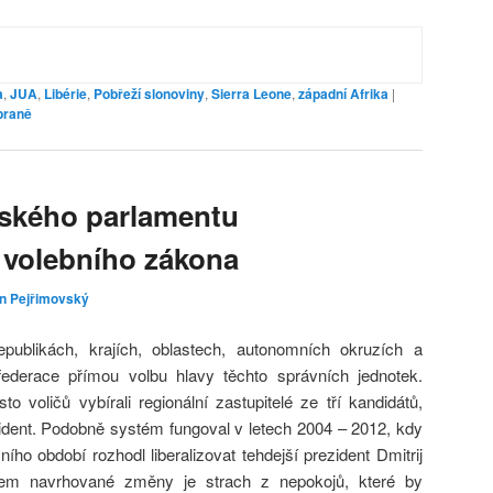
a
,
JUA
,
Libérie
,
Pobřeží slonoviny
,
Sierra Leone
,
západní Afrika
|
braně
uského parlamentu
u volebního zákona
in Pejřimovský
publikách, krajích, oblastech, autonomních okruzích a
ederace přímou volbu hlavy těchto správních jednotek.
 voličů vybírali regionální zastupitelé ze tří kandidátů,
zident. Podobně systém fungoval v letech 2004 – 2012, kdy
ího období rozhodl liberalizovat tehdejší prezident Dmitrij
em navrhované změny je strach z nepokojů, které by