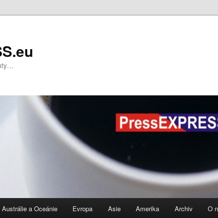
S.eu
nuty…
Austrálie a Oceánie
Evropa
Asie
Amerika
Archiv
O 