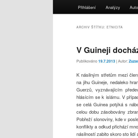
menu
Přihlášení
Analýzy
Auto
ARCHIV ŠTÍTKU:
ETNICITA
V Guineji docház
Publikováno
19.7.2013
| Autor:
Zuza
K násilným střetům mezi člen
na jihu Guineje, nedaleko hr
Guerzů, vyznávajícím předev
hlásícím se k islámu. V případ
se celá Guinea potýká s náb
celou dobu zásobovány zbraně
Pobřeží slonoviny, kde v posle
konflikty a odkud přichází mn
násilností zabito skoro sto lid