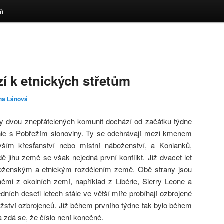
ři
í k etnických střetům
na Lánová
y dvou znepřátelených komunit dochází od začátku týdne
anic s Pobřežím slonoviny. Ty se odehrávají mezi kmenem
ším křesťanství nebo místní náboženství, a Konianků,
ě jihu země se však nejedná první konflikt. Již dvacet let
oženským a etnickým rozdělením země. Obě strany jsou
mi z okolních zemí, například z Libérie, Sierry Leone a
dních deseti letech stále ve větší míře probíhají ozbrojené
ožství ozbrojenců. Již během prvního týdne tak bylo během
í a zdá se, že číslo není konečné.