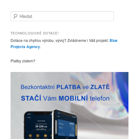
H
l
e
d
TECHNOLOGICKÉ DOTACE!
a
Dotace na chytrou výrobu, vývoj? Zvládneme i Váš projekt.
Blue
t
Projects Agency
.
Platby zlatem?