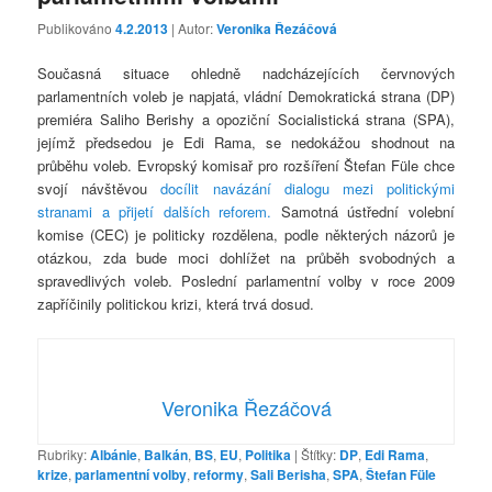
Publikováno
4.2.2013
| Autor:
Veronika Řezáčová
Současná situace ohledně nadcházejících červnových
parlamentních voleb je napjatá, vládní Demokratická strana (DP)
premiéra Saliho Berishy a opoziční Socialistická strana (SPA),
jejímž předsedou je Edi Rama, se nedokážou shodnout na
průběhu voleb. Evropský komisař pro rozšíření Štefan Füle chce
svojí návštěvou
docílit navázání dialogu mezi politickými
stranami a přijetí dalších reforem.
Samotná ústřední volební
komise (CEC) je politicky rozdělena, podle některých názorů je
otázkou, zda bude moci dohlížet na průběh svobodných a
spravedlivých voleb. Poslední parlamentní volby v roce 2009
zapříčinily politickou krizi, která trvá dosud.
Veronika Řezáčová
Rubriky:
Albánie
,
Balkán
,
BS
,
EU
,
Politika
|
Štítky:
DP
,
Edi Rama
,
krize
,
parlamentní volby
,
reformy
,
Sali Berisha
,
SPA
,
Štefan Füle