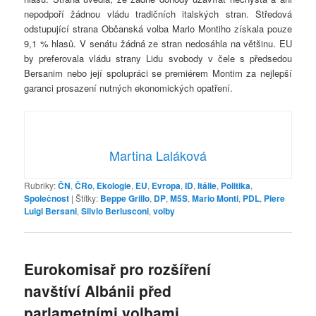
nepodpoří žádnou vládu tradičních italských stran. Středová
odstupující strana Občanská volba Mario Montiho získala pouze
9,1 % hlasů. V senátu žádná ze stran nedosáhla na většinu. EU
by preferovala vládu strany Lidu svobody v čele s předsedou
Bersanim nebo její spolupráci se premiérem Montim za nejlepší
garanci prosazení nutných ekonomických opatření.
Martina Laláková
Rubriky:
ČN
,
ČRo
,
Ekologie
,
EU
,
Evropa
,
ID
,
Itálie
,
Politika
,
Společnost
|
Štítky:
Beppe Grillo
,
DP
,
M5S
,
Mario Monti
,
PDL
,
Piere
Luigi Bersani
,
Silvio Berlusconi
,
volby
Eurokomisař pro rozšíření
navštíví Albánii před
parlametními volbami