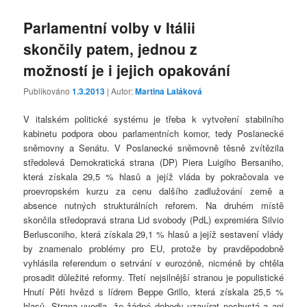
Parlamentní volby v Itálii
skončily patem, jednou z
možností je i jejich opakování
Publikováno
1.3.2013
| Autor:
Martina Laláková
V italském politické systému je třeba k vytvoření stabilního
kabinetu podpora obou parlamentních komor, tedy Poslanecké
sněmovny a Senátu. V Poslanecké sněmovně těsně zvítězila
středolevá Demokratická strana (DP) Piera Luigiho Bersaniho,
která získala 29,5 % hlasů a jejíž vláda by pokračovala ve
proevropském kurzu za cenu dalšího zadlužování země a
absence nutných strukturálních reforem. Na druhém místě
skončila středopravá strana Lid svobody (PdL) expremiéra Silvio
Berlusconiho, která získala 29,1 % hlasů a jejíž sestavení vlády
by znamenalo problémy pro EU, protože by pravděpodobně
vyhlásila referendum o setrvání v eurozóně, nicméně by chtěla
prosadit důležité reformy. Třetí nejsilnější stranou je populistické
Hnutí Pěti hvězd s lídrem Beppe Grillo, která získala 25,5 %
hlasů. Strana uvedla, že žádné dohody uzavírat nechystá a ani