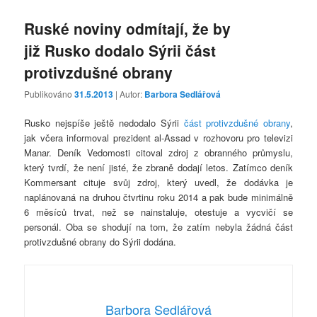
Ruské noviny odmítají, že by
již Rusko dodalo Sýrii část
protivzdušné obrany
Publikováno
31.5.2013
| Autor:
Barbora Sedlářová
Rusko nejspíše ještě nedodalo Sýrii
část protivzdušné obrany
,
jak včera informoval prezident al-Assad v rozhovoru pro televizi
Manar. Deník Vedomosti citoval zdroj z obranného průmyslu,
který tvrdí, že není jisté, že zbraně dodají letos. Zatímco deník
Kommersant cituje svůj zdroj, který uvedl, že dodávka je
naplánovaná na druhou čtvrtinu roku 2014 a pak bude minimálně
6 měsíců trvat, než se nainstaluje, otestuje a vycvičí se
personál. Oba se shodují na tom, že zatím nebyla žádná část
protivzdušné obrany do Sýrii dodána.
Barbora Sedlářová