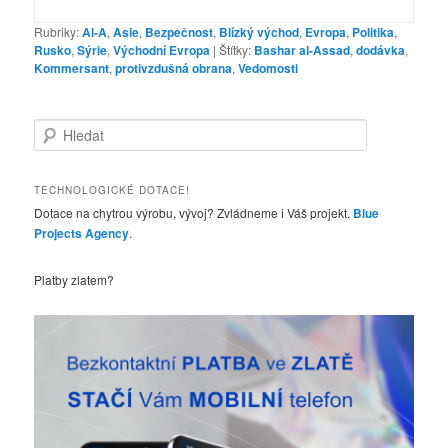
Rubriky:
Al-A
,
Asie
,
Bezpečnost
,
Blízký východ
,
Evropa
,
Politika
,
Rusko
,
Sýrie
,
Východní Evropa
|
Štítky:
Bashar al-Assad
,
dodávka
,
Kommersant
,
protivzdušná obrana
,
Vedomosti
H
l
e
d
TECHNOLOGICKÉ DOTACE!
a
Dotace na chytrou výrobu, vývoj? Zvládneme i Váš projekt.
Blue
t
Projects Agency
.
Platby zlatem?