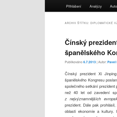
menu
Přihlášení
Analýzy
Auto
ARCHIV ŠTÍTKU:
DIPLOMATICKÉ V
Čínský preziden
španělského Ko
Publikováno
6.7.2013
| Autor:
Pavel
Čínský prezident Xi Jinpi
španělského Kongresu poslan
společného setkání prezident 
než 40 let od zavedení spo
z nejvýznamnějších evrops
prezident. Dále pak prohlásil
oblasti ekonomie a kultury.