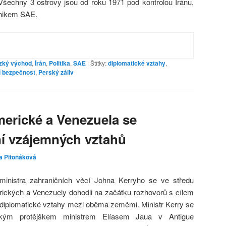
šechny 3 ostrovy jsou od roku 1971 pod kontrolou Iránu,
vznikem SAE.
ízký východ
,
Írán
,
Politika
,
SAE
|
Štítky:
diplomatické vztahy
,
 bezpečnost
,
Perský záliv
merické a Venezuela se
ní vzájemných vztahů
a Pitoňáková
ministra zahraničních věcí Johna Kerryho se ve středu
rických a Venezuely dohodli na začátku rozhovorů s cílem
í diplomatické vztahy mezi oběma zeměmi. Ministr Kerry se
kým protějškem ministrem Elíasem Jaua v Antigue