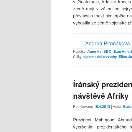
v Guatemale, kde se konalo
země mají v zájmu co nejrych
převládalo mezi nimi spíše na
vyhostila ze země vojenské p
Andrea Pitoňáková
Rubriky:
Amerika
,
BBC
,
Jižní Amer
Štítky:
diplomatické vztahy
,
Elias J
Íránský prezide
návštěvě Afriky
Publikováno
16.4.2013
| Autor:
Barb
Prezident Mahmoud Ahmadin
vypršením prezidentského 