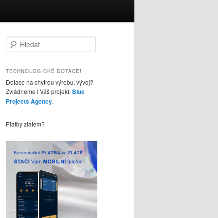
H
l
e
d
TECHNOLOGICKÉ DOTACE!
a
Dotace na chytrou výrobu, vývoj?
t
Zvládneme i Váš projekt.
Blue
Projects Agency
.
Platby zlatem?