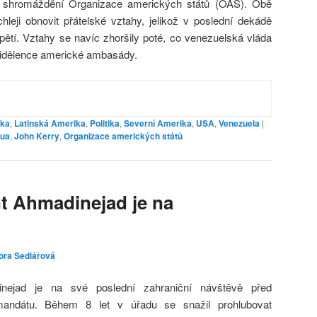
 shromáždění Organizace amerických států (OAS). Obě
leji obnovit přátelské vztahy, jelikož v poslední dekádě
pětí. Vztahy se navíc zhoršily poté, co venezuelská vláda
řidělence americké ambasády.
ika
,
Latinská Amerika
,
Politika
,
Severní Amerika
,
USA
,
Venezuela
|
aua
,
John Kerry
,
Organizace amerických států
nt Ahmadinejad je na
ora Sedlářová
ejad je na své poslední zahraniční návštěvě před
mandátu. Během 8 let v úřadu se snažil prohlubovat