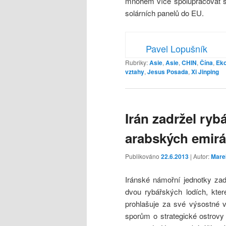
mnohem více spolupracovat s 
solárních panelů do EU.
Pavel Lopušník
Rubriky:
Asie
,
Asie
,
CHIN
,
Čína
,
Ek
vztahy
,
Jesus Posada
,
Xi Jinping
Irán zadržel ry
arabských emirá
Publikováno
22.6.2013
| Autor:
Mare
Iránské námořní jednotky za
dvou rybářských lodích, kter
prohlašuje za své výsostné v
sporům o strategické ostrov