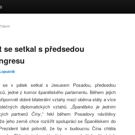
ři
ZTAHY
t se setkal s předsedou
ngresu
 Lopušník
ng se v pátek setkal s Jesusem Posadou, předsedou
ců, jedné z komor španělského parlamentu. Během jejich
připomněl dobré bilaterální vztahy mezi oběma státy a více
lečných diplomatických vztahů. „
Španělsko je jedním
kých partnerů Číny
,“ řekl během Posadovy návštěvy
, že jeho země chce rozšířit spolupráci se Španělskem do
 Prezident také potvrdil, že by v budoucnu Čína chtěla