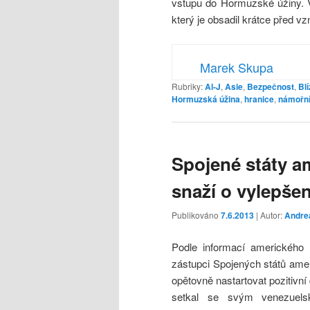
vstupu do Hormuzské úžiny. V
který je obsadil krátce před 
Marek Skupa
Rubriky:
Al-J
,
Asie
,
Bezpečnost
,
Bl
Hormuzská úžina
,
hranice
,
námořní
Spojené státy a
snaží o vylepše
Publikováno
7.6.2013
| Autor:
Andre
Podle informací amerického 
zástupci Spojených států ame
opětovně nastartovat pozitivn
setkal se svým venezuels