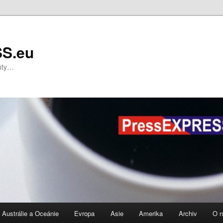
S.eu
nuty…
Austrálie a Oceánie
Evropa
Asie
Amerika
Archiv
O 