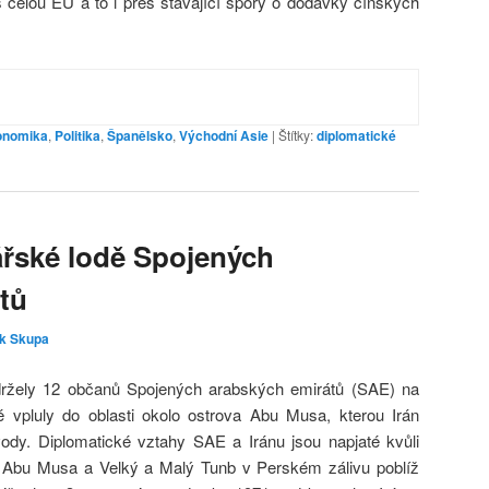
celou EU a to i přes stávající spory o dodávky čínských
onomika
,
Politika
,
Španělsko
,
Východní Asie
|
Štítky:
diplomatické
bářské lodě Spojených
tů
k Skupa
držely 12 občanů Spojených arabských emirátů (SAE) na
é vpluly do oblasti okolo ostrova Abu Musa, kterou Irán
ody. Diplomatické vztahy SAE a Iránu jsou napjaté kvůli
y Abu Musa a Velký a Malý Tunb v Perském zálivu poblíž