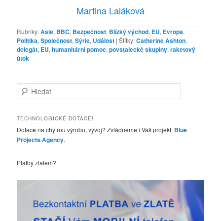
Martina Laláková
Rubriky:
Asie
,
BBC
,
Bezpečnost
,
Blízký východ
,
EU
,
Evropa
,
Politika
,
Společnost
,
Sýrie
,
Událost
|
Štítky:
Catherine Ashton
,
delegát
,
EU
,
humanitární pomoc
,
povstalecké skupiny
,
raketový
útok
H
l
e
d
TECHNOLOGICKÉ DOTACE!
a
Dotace na chytrou výrobu, vývoj? Zvládneme i Váš projekt.
Blue
t
Projects Agency
.
Platby zlatem?