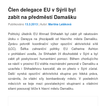
Člen delegace EU v Sýrii byl
zabit na předměstí Damašku
Publikováno
13.3.2013
| Autor:
Martina Laláková
Politický úředník EU Ahmad Shihadeh byl zabit při raketovém
útoku v Darayya na jihozápadě od hlavního města Damašku.
Zprávu potvrdil koordinační výbor opoziční aktivistické sítě
(LCC). Šéfka zahraniční politiky EU Catherine Ashton
v prohlášení uvedla, že Shihadeh žil dlouhodobě v Sýrii a byl
zabit při poskytovaní humanitární pomoci. Během zhoršujícího
se násilí v prosinci EU stáhla mezinárodní personál v Damašku a
uzavřela i Shihadehovu kancelář, ale on přesto v Sýrii zůstal.
Další syrská opoziční aktivistická skupina pro lidská práva,
oznámila, že vládní síly bombardovaly město. V posledních
měsících se boje mezi povstaleckými skupinami a vládními
silami posouvají blíže k hlavní městu Damašku.