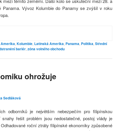
k mezi těmito zeměmi. Další kolo se uskuteční mezi 28. a
ě Panama. Vývoz Kolumbie do Panamy se zvýšil v roku
ropa.
í Amerika
,
Kolumbie
,
Latinská Amerika
,
Panama
,
Politika
,
Střední
dstranění bariér
,
zóna volného obchodu
nomiku ohrožuje
za Sedláková
ch odborníků je největším nebezpečím pro filipínskou
 snahy řešit problém jsou nedostatečné, postoj vlády je
. Odhadované roční ztráty filipínské ekonomiky způsobené