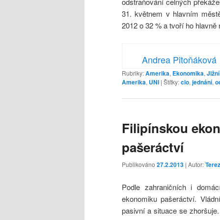
odstraňování celných překáže
31. květnem v hlavním měst
2012 o 32 % a tvoří ho hlavně 
Andrea Pitoňáková
Rubriky:
Amerika
,
Ekonomika
,
Jižn
Amerika
,
UNI
|
Štítky:
clo
,
jednání
,
o
Filipínskou eko
pašeráctví
Publikováno
27.2.2013
| Autor:
Tere
Podle zahraničních i domácí
ekonomiku pašeráctví. Vládní
pasivní a situace se zhoršuje