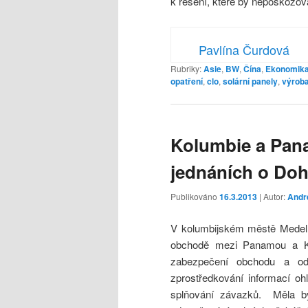
k řešení, které by nepoškozova
Pavlína Čurdová
Rubriky:
Asie
,
BW
,
Čína
,
Ekonomik
opatření
,
clo
,
solární panely
,
výrob
Kolumbie a Pan
jednáních o Do
Publikováno
16.3.2013
| Autor:
Andr
V kolumbijském městě Medellí
obchodě mezi Panamou a Kol
zabezpečení obchodu a ods
zprostředkování informací oh
splňování závazků. Měla by