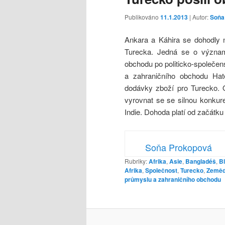
Publikováno
11.1.2013
| Autor:
Soňa
Ankara a Káhira se dohodly n
Turecka. Jedná se o význam
obchodu po politicko-společe
a zahraničního obchodu Hate
dodávky zboží pro Turecko. 
vyrovnat se se silnou konkure
Indie. Dohoda platí od začátku
Soňa Prokopová
Rubriky:
Afrika
,
Asie
,
Bangladéš
,
B
Afrika
,
Společnost
,
Turecko
,
Zeměd
průmyslu a zahraničního obchodu