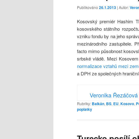
Publikováno
26.1.2013
| Autor:
Vero
Kosovský premiér Hashim Tha
kosovského státního rozpočtu
vzniku fondu by na jeho správ
mezinárodního zastupitele. P
facto mimo působnost kosovsk
srbské vládě. Mezi Kosove
normalizace vztahů mezi ze
a DPH ze společných hraniční
Veronika Řezáčová
Rubriky:
Balkán
,
BS
,
EU
,
Kosovo
,
P
poplatky
Turecko posílí 