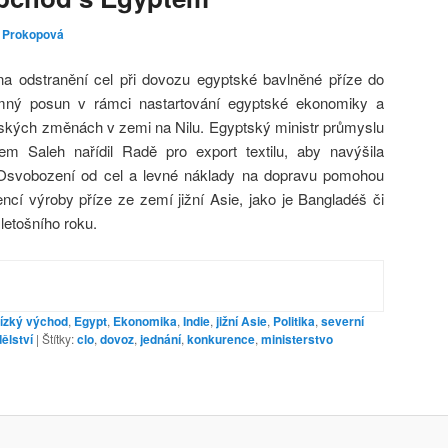
 Prokopová
a odstranění cel při dovozu egyptské bavlněné příze do
ný posun v rámci nastartování egyptské ekonomiky a
nských změnách v zemi na Nilu. Egyptský ministr průmyslu
m Saleh nařídil Radě pro export textilu, aby navýšila
Osvobození od cel a levné náklady na dopravu pomohou
ncí výroby příze ze zemí jižní Asie, jako je Bangladéš či
 letošního roku.
lízký východ
,
Egypt
,
Ekonomika
,
Indie
,
jižní Asie
,
Politika
,
severní
ělství
|
Štítky:
clo
,
dovoz
,
jednání
,
konkurence
,
ministerstvo