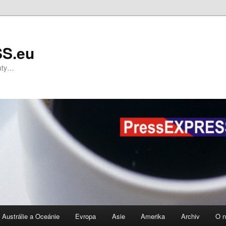
S.eu
nuty…
Austrálie a Oceánie
Evropa
Asie
Amerika
Archiv
O 