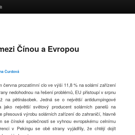
ři
t mezi Čínou a Evropou
ína Čurdová
 června prozatímní clo ve výši 11,8 % na solární zařízení
rany nedohodnou na řešení problémů, EU přistoupí v srpnu
ž na pětinásobek. Jedná se o největší antidumpingové
 jako největší světový producent solárních panelů na
e přesouvá výrobu solárních zařízení do zahraničí, hlavně
Tím se čínské společnosti se vyhnou evropskému celnímu
enci v Pekingu se obě strany vyjádřily, že chtějí dojít