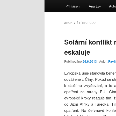
menu
Přihlášení
Analýzy
Auto
ARCHIV ŠTÍTKU:
CLO
Solární konflik
eskaluje
Publikováno
26.6.2013
| Autor:
Pavl
Evropská unie stanovila během
dovážené z Číny. Pokud se st
k dalšímu zvyšování, a to a
opatření ze strany EU. Čína
evropské kroky reaguje tím, ž
do Jižní Afriky a Turecka. 
opatření. Na červnové konfer