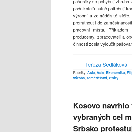
pašeráky se pohybují zhruba v
podnikatelů nutně potřebují ko
výrobní a zemědělské sféře
promítnout i do zaměstnanosti
pracovní místa. Příkladem
producenty, zpracovateli a ob
činnosti zcela vyloučit pašovan
Tereza Sedláková
Rubriky:
Asie
,
Asie
,
Ekonomika
,
Fil
výroba
,
zemědělství
,
ztráty
Kosovo navrhlo 
vybraných cel 
Srbsko protestu