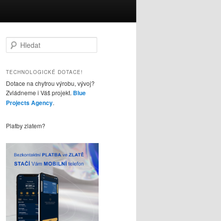
H
l
e
d
TECHNOLOGICKÉ DOTACE!
a
Dotace na chytrou výrobu, vývoj?
t
Zvládneme i Váš projekt.
Blue
Projects Agency
.
Platby zlatem?