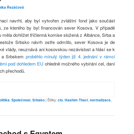
nika Řezáčová
ci navrhl, aby byl vytvořen zvláštní fond jako součást
, ze kterého by byl financován sever Kosova. V případě
u měla dohlížet tříčlenná komise složená z Albánce, Srba a
řestože Srbsko návrh ostře odmítlo, sever Kosova je de
é vlády, neuznává ani kosovskou nezávislost a hlásí se k
m a Srbskem
proběhlo minulý týden již 4. jednání v rámci
měmi pod dohledem EU
ohledně možného vybírání cel, daní
ch přechodů.
olitika
,
Společnost
,
Srbsko
|
Štítky:
clo
,
Hashim Thaci
,
normalizace
,
obchod s Egyptem