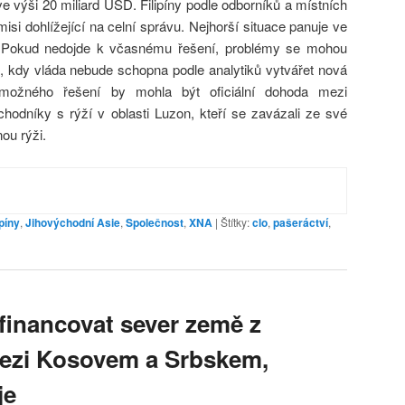
e výši 20 miliard USD. Filipíny podle odborníků a místních
misi dohlížející na celní správu. Nejhorší situace panuje ve
. Pokud nedojde k včasnému řešení, problémy se mohou
, kdy vláda nebude schopna podle analytiků vytvářet nová
 možného řešení by mohla být oficiální dohoda mezi
chodníky s rýží v oblasti Luzon, kteří se zavázali ze své
ou rýži.
ipíny
,
Jihovýchodní Asie
,
Společnost
,
XNA
|
Štítky:
clo
,
pašeráctví
,
financovat sever země z
mezi Kosovem a Srbskem,
je