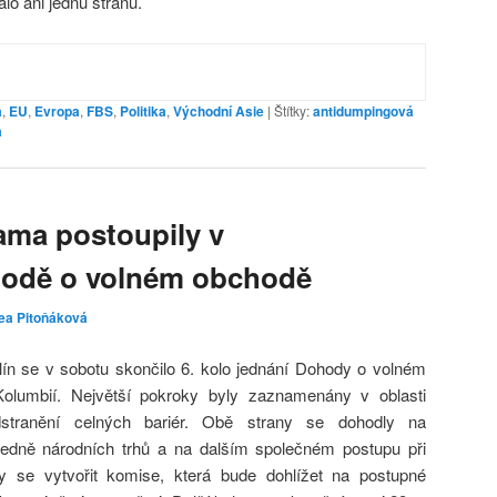
lo ani jednu stranu.
a
,
EU
,
Evropa
,
FBS
,
Politika
,
Východní Asie
|
Štítky:
antidumpingová
a
ama postoupily v
hodě o volném obchodě
ea Pitoňáková
n se v sobotu skončilo 6. kolo jednání Dohody o volném
umbií. Největší pokroky byly zaznamenány v oblasti
tranění celných bariér. Obě strany se dohodly na
ledně národních trhů a na dalším společném postupu při
 se vytvořit komise, která bude dohlížet na postupné