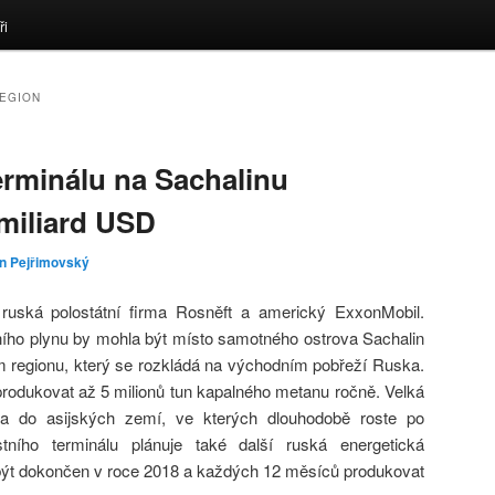
ři
EGION
rminálu na Sachalinu
 miliard USD
in Pejřimovský
 ruská polostátní firma Rosněft a americký ExxonMobil.
ího plynu by mohla být místo samotného ostrova Sachalin
regionu, který se rozkládá na východním pobřeží Ruska.
rodukovat až 5 milionů tun kapalného metanu ročně. Velká
la do asijských zemí, ve kterých dlouhodobě roste po
ního terminálu plánuje také další ruská energetická
ýt dokončen v roce 2018 a každých 12 měsíců produkovat