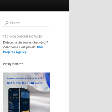
H
l
e
d
TECHNOLOGICKÉ DOTACE!
a
Dotace na chytrou výrobu, vývoj?
t
Zvládneme i Váš projekt.
Blue
Projects Agency
.
Platby zlatem?