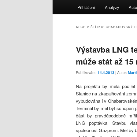
menu
Přihlášení
Analýzy
Auto
ARCHIV ŠTÍTKU:
CHABAROVSKÝ R
Výstavba LNG te
může stát až 15
Publikováno
14.4.2013
| Autor:
Mart
Na projektu by měla podílet
Stanice na zkapalňování zemn
vybudována i v Chabarovském 
Terminál by měl být schopen p
část by pravděpodobně míři
LNG poptávka. Stavbu vlast
společnost Gazprom. Měl by b