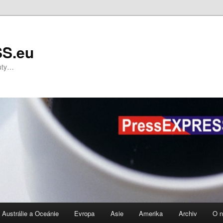
S.eu
nuty…
Austrálie a Oceánie
Evropa
Asie
Amerika
Archiv
O 