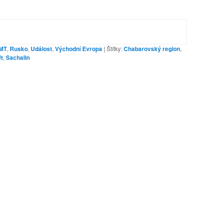
MT
,
Rusko
,
Událost
,
Východní Evropa
|
Štítky:
Chabarovský region
,
t
,
Sachalin