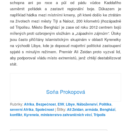
schopna ani po roce a půl od pádu vůdce Kaddafiho
usměrnit pořádek a zastavit regionální boje. Důkazem je
například hádka mezi místními kmeny, při které došlo ke ztrátám
na životech mezi městy Tiji a Nalout, 200 kilometrů jihozápadně
od Tripolisu. Město Benghází je zase od roku 2012 centrem bojů
mířených proti ozbrojeným složkám a
„západním zájmům“.
Útoky
jsou často přičítány islamistickým skupinám v oblasti Kyreneiky
na východě Libye, kde je doposud majoritní politické zastoupení
spjaté s minulým režimem. Premiér Ali Zeidan proto vyzval lid,
aby podporoval vládu místo extremistů, jenž chtějí destabilizovat
stát.
Soňa Prokopová
Rubriky:
Afrika
,
Bezpečnost
,
ElW
,
Libye
,
Náboženství
,
Politika
,
severní Afrika
,
Společnost
|
Štítky:
Ali Zeidan
,
armáda
,
Benghází
,
konflikt
,
Kyreneia
,
ministerstvo zahraničních věcí
,
Tripolis