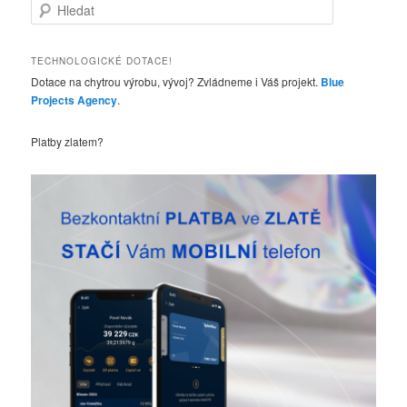
H
l
e
d
TECHNOLOGICKÉ DOTACE!
a
Dotace na chytrou výrobu, vývoj? Zvládneme i Váš projekt.
Blue
t
Projects Agency
.
Platby zlatem?