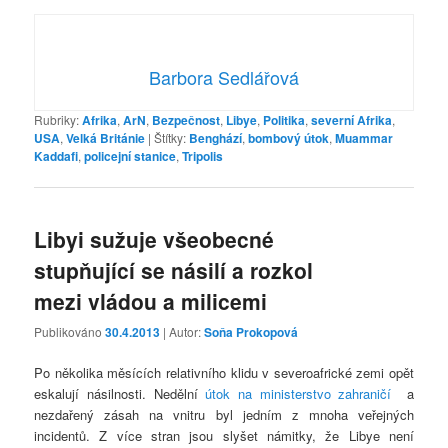
Barbora Sedlářová
Rubriky:
Afrika
,
ArN
,
Bezpečnost
,
Libye
,
Politika
,
severní Afrika
,
USA
,
Velká Británie
|
Štítky:
Benghází
,
bombový útok
,
Muammar
Kaddafi
,
policejní stanice
,
Tripolis
Libyi sužuje všeobecné
stupňující se násilí a rozkol
mezi vládou a milicemi
Publikováno
30.4.2013
| Autor:
Soňa Prokopová
Po několika měsících relativního klidu v severoafrické zemi opět
eskalují násilnosti. Nedělní
útok na ministerstvo zahraničí
a
nezdařený zásah na vnitru byl jedním z mnoha veřejných
incidentů. Z více stran jsou slyšet námitky, že Libye není