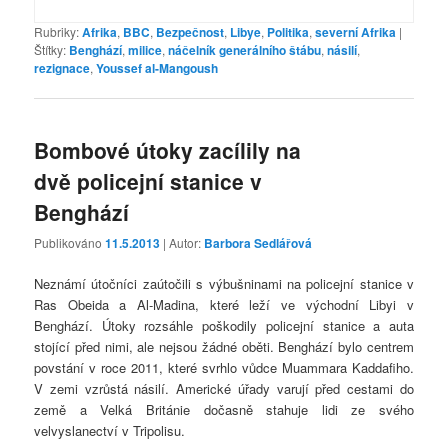
Rubriky:
Afrika
,
BBC
,
Bezpečnost
,
Libye
,
Politika
,
severní Afrika
|
Štítky:
Benghází
,
milice
,
náčelník generálního štábu
,
násilí
,
rezignace
,
Youssef al-Mangoush
Bombové útoky zacílily na
dvě policejní stanice v
Benghází
Publikováno
11.5.2013
| Autor:
Barbora Sedlářová
Neznámí útočníci zaútočili s výbušninami na policejní stanice v
Ras Obeida a Al-Madina, které leží ve východní Libyi v
Benghází. Útoky rozsáhle poškodily policejní stanice a auta
stojící před nimi, ale nejsou žádné oběti. Benghází bylo centrem
povstání v roce 2011, které svrhlo vůdce Muammara Kaddafiho.
V zemi vzrůstá násilí. Americké úřady varují před cestami do
země a Velká Británie dočasně stahuje lidi ze svého
velvyslanectví v Tripolisu.