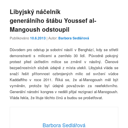
Libyjský náčelník
generálního štábu Youssef al-
Mangoush odstoupil
Publikováno
10.6.2013
| Autor:
Barbora Sedlářová
Důvodem pro odstup je sobotní násilí v Benghází, kdy se střetli
demonstranti s milicemi a zemřelo 30 lidí. Původně pokojný
protest před ústředím milice se změnil v násilný. Členové
bezpečnostních složek údajně z místa utekli. Libyjská vláda se
snaží řešit přítomnost ozbrojených milic od svržení vůdce
Kaddaffiho v roce 2011. Říká se, že al-Manogoush měl být
vyměněn, protože byl údajně považován za neefektivního.
Generální národní kongres v neděli přijal rezignaci al-Manogoush.
Vláda řekla, že lituje těchto činů a budou se prošetřovat.
Barbora Sedlářová