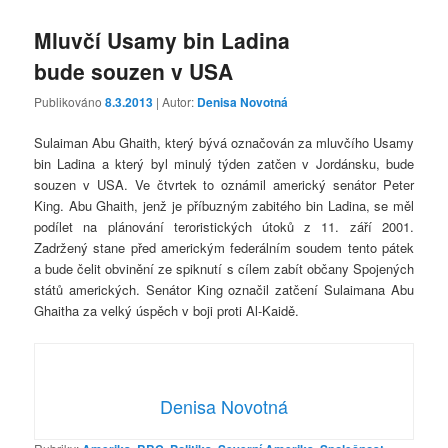
Mluvčí Usamy bin Ladina
bude souzen v USA
Publikováno
8.3.2013
| Autor:
Denisa Novotná
Sulaiman Abu Ghaith, který bývá označován za mluvčího Usamy
bin Ladina a který byl minulý týden zatčen v Jordánsku, bude
souzen v USA. Ve čtvrtek to oznámil americký senátor Peter
King. Abu Ghaith, jenž je příbuzným zabitého bin Ladina, se měl
podílet na plánování teroristických útoků z 11. září 2001.
Zadržený stane před americkým federálním soudem tento pátek
a bude čelit obvinění ze spiknutí s cílem zabít občany Spojených
států amerických. Senátor King označil zatčení Sulaimana Abu
Ghaitha za velký úspěch v boji proti Al-Kaidě.
Denisa Novotná