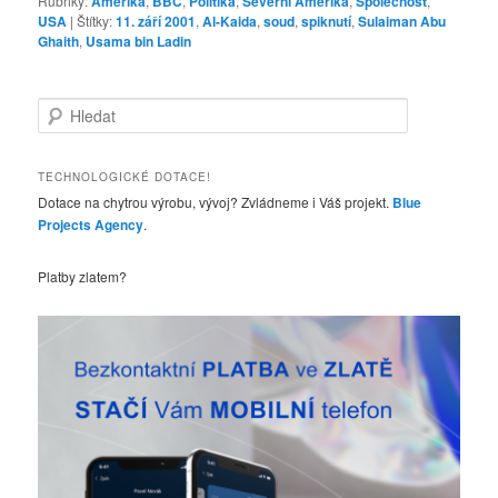
Rubriky:
Amerika
,
BBC
,
Politika
,
Severní Amerika
,
Společnost
,
USA
|
Štítky:
11. září 2001
,
Al-Kaida
,
soud
,
spiknutí
,
Sulaiman Abu
Ghaith
,
Usama bin Ladin
H
l
e
d
TECHNOLOGICKÉ DOTACE!
a
Dotace na chytrou výrobu, vývoj? Zvládneme i Váš projekt.
Blue
t
Projects Agency
.
Platby zlatem?