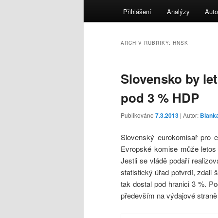
menu
Přihlášení
Analýzy
Auto
ARCHIV RUBRIKY:
HNSK
Slovensko by let
pod 3 % HDP
Publikováno
7.3.2013
| Autor:
Blanka
Slovenský eurokomisař pro ek
Evropské komise může letos S
Jestli se vládě podaří realizo
statistický úřad potvrdí, zdali 
tak dostal pod hranici 3 %. P
především na výdajové straně 