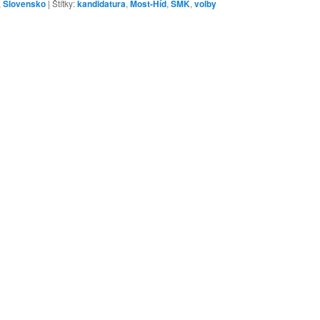
,
Slovensko
|
Štítky:
kandidatura
,
Most-Híd
,
SMK
,
volby