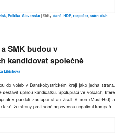
Nsk
,
Politika
,
Slovensko
|
Štítky:
daně
,
HDP
,
rozpočet
,
státní dluh
,
d a SMK budou v
ch kandidovat společně
ka Libichova
u do voleb v Banskobystrickém kraji jako jedna strana,
 sestavit úplnou kandidátku. Spolupráci ve volbách, které
psali v pondělí zástupci stran Zsolt Simon (Most-Híd) a
 také, že strany proti sobě nepovedou negativní kampaň.