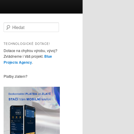
H
l
e
d
TECHNOLOGICKÉ DOTACE!
a
Dotace na chytrou výrobu, vývoj?
t
Zvládneme i Váš projekt.
Blue
Projects Agency
.
Platby zlatem?