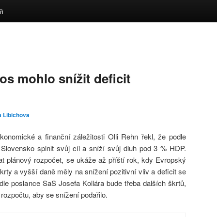
ři
os mohlo snížit deficit
 Libichova
onomické a finanční záležitosti Olli Rehn řekl, že podle
lovensko splnit svůj cíl a sníží svůj dluh pod 3 % HDP.
vat plánový rozpočet, se ukáže až příští rok, kdy Evropský
škrty a vyšší daně měly na snížení pozitivní vliv a deficit se
odle poslance SaS Josefa Kollára bude třeba dalších škrtů,
rozpočtu, aby se snížení podařilo.