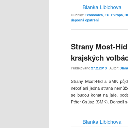
Blanka Libichova
Rubriky:
Ekonomika
,
EU
,
Evropa
,
H
úsporná opatření
Strany Most-Hí
krajských volbá
Publikováno
27.2.2013
| Autor:
Blan
Strany Most-Híd a SMK půjdo
neboť ani jedna strana nemůže
se budou konat na jaře, pode
Péter Csúsz (SMK). Dohodli se
Blanka Libichova