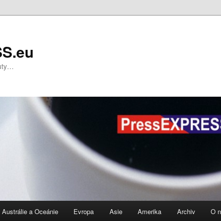
S.eu
nuty…
Austrálie a Oceánie
Evropa
Asie
Amerika
Archiv
O 