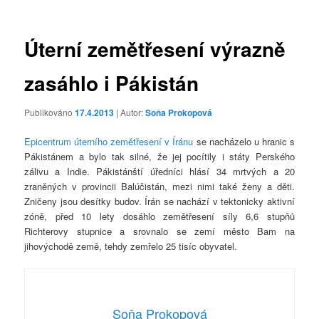
příspěvky
Úterní zemětřesení výrazně
zasáhlo i Pákistán
Publikováno
17.4.2013
| Autor:
Soňa Prokopová
Epicentrum úterního zemětřesení v Íránu
se nacházelo u hranic s
Pákistánem a bylo tak silné, že jej pocítily i státy Perského
zálivu a Indie. Pákistánští úředníci hlásí 34 mrtvých a 20
zraněných v provincii Balúčistán, mezi nimi také ženy a děti.
Zničeny jsou desítky budov. Írán se nachází v tektonicky aktivní
zóně, před 10 lety dosáhlo zemětřesení síly 6,6 stupňů
Richterovy stupnice a srovnalo se zemí město Bam na
jihovýchodě země, tehdy zemřelo 25 tisíc obyvatel.
Soňa Prokopová