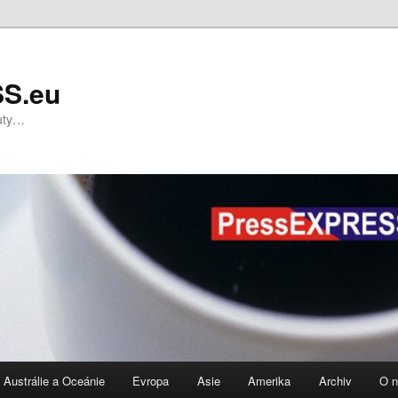
S.eu
nuty…
Austrálie a Oceánie
Evropa
Asie
Amerika
Archiv
O 