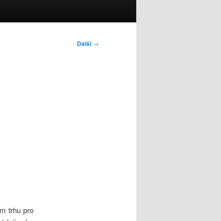
Další
→
ím trhu pro