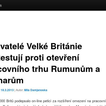
ři
vatelé Velké Británie
estují proti otevření
covního trhu Rumunům a
harům
o
18.3.2013
| Autor:
Mila Damjanoska
00 Britů podepsalo on-line petici za rozšíření omezení na pracovn