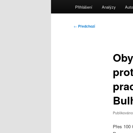
menu
Přihlášení
Analýzy
Auto
Navigace
←
Předchozí
pro
příspěvky
Oby
prot
pra
Bul
Publikován
Přes 100 0