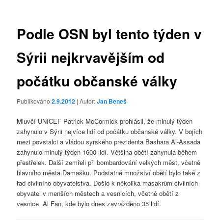
příspěvky
Podle OSN byl tento týden v
Sýrii nejkrvavějším od
počátku občanské války
Publikováno
2.9.2012
| Autor:
Jan Beneš
Mluvčí UNICEF Patrick McCormick prohlásil, že minulý týden
zahynulo v Sýrii nejvíce lidí od počátku občanské války. V bojích
mezi povstalci a vládou syrského prezidenta Bashara Al-Assada
zahynulo minulý týden 1600 lidí. Většina obětí zahynula během
přestřelek. Další zemřeli při bombardování velkých měst, včetně
hlavního města Damašku. Podstatné množství obětí bylo také z
řad civilního obyvatelstva. Došlo k několika masakrům civilních
obyvatel v menších městech a vesnicích, včetně obětí z
vesnice Al Fan, kde bylo dnes zavražděno 35 lidí.