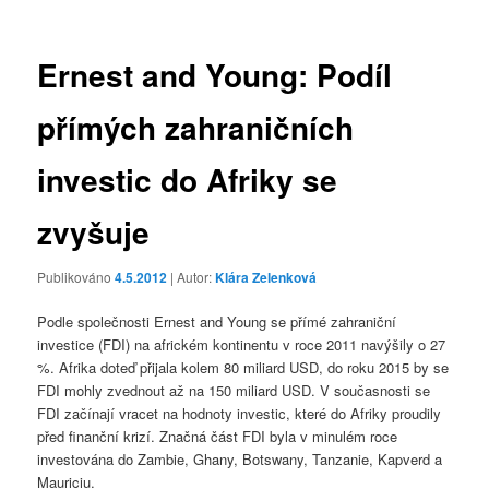
příspěvky
Ernest and Young: Podíl
přímých zahraničních
investic do Afriky se
zvyšuje
Publikováno
4.5.2012
| Autor:
Klára Zelenková
Podle společnosti Ernest and Young se přímé zahraniční
investice (FDI) na africkém kontinentu v roce 2011 navýšily o 27
%. Afrika doteď přijala kolem 80 miliard USD, do roku 2015 by se
FDI mohly zvednout až na 150 miliard USD. V současnosti se
FDI začínají vracet na hodnoty investic, které do Afriky proudily
před finanční krizí. Značná část FDI byla v minulém roce
investována do Zambie, Ghany, Botswany, Tanzanie, Kapverd a
Mauriciu.