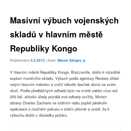
příspěvky
Masivní výbuch vojenských
skladů v hlavním městě
Republiky Kongo
Publikováno
5.3.2012
| Autor:
Marek Görges, jr.
V hlavním městě Republiky Kongo, Brazzaville, došlo k rozsáhlé
explozi muničního skladu. Výbuch podle agentury Reuters otřásl
celým hlavním městem a zničil několik desítek domů ve svém
okolí. Podle předběžných odhadů bylo na místě zabito více než
200 lidí, ačkoliv úřady později své odhady snížily. Ministr
obrany Charles Zacharie ve státním rádiu popřel jakékoliv
spekulace o možném pokusu o státní převrat a uvedl, že k
výbuchu došlo v důsledku požáru.