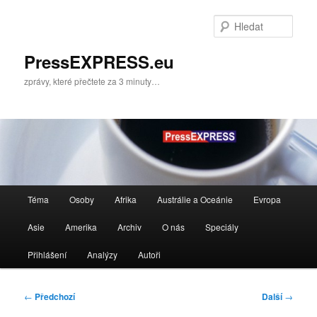
Přejít
k
Hleda
hlavnímu
obsahu
PressEXPRESS.eu
webu
zprávy, které přečtete za 3 minuty…
Hlavní
Téma
Osoby
Afrika
Austrálie a Oceánie
Evropa
navigační
menu
Asie
Amerika
Archiv
O nás
Speciály
Přihlášení
Analýzy
Autoři
Navigace
←
Předchozí
Další
→
pro