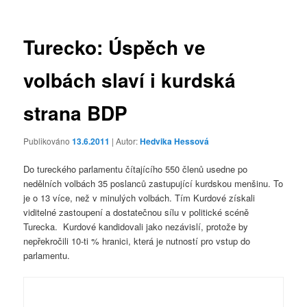
příspěvky
Turecko: Úspěch ve
volbách slaví i kurdská
strana BDP
Publikováno
13.6.2011
| Autor:
Hedvika Hessová
Do tureckého parlamentu čítajícího 550 členů usedne po
nedělních volbách 35 poslanců zastupující kurdskou menšinu. To
je o 13 více, než v minulých volbách. Tím Kurdové získali
viditelné zastoupení a dostatečnou sílu v politické scéně
Turecka. Kurdové kandidovali jako nezávislí, protože by
nepřekročili 10-ti % hranici, která je nutností pro vstup do
parlamentu.