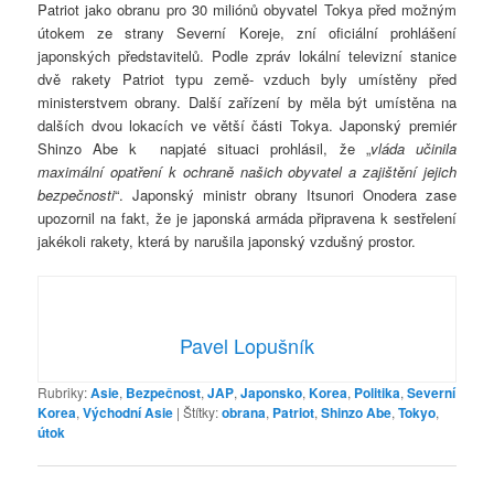
Patriot jako obranu pro 30 miliónů obyvatel Tokya před možným
útokem ze strany Severní Koreje, zní oficiální prohlášení
japonských představitelů. Podle zpráv lokální televizní stanice
dvě rakety Patriot typu země- vzduch byly umístěny před
ministerstvem obrany. Další zařízení by měla být umístěna na
dalších dvou lokacích ve větší části Tokya. Japonský premiér
Shinzo Abe k napjaté situaci prohlásil, že „
vláda učinila
maximální opatření k ochraně našich obyvatel a zajištění jejich
bezpečnosti
“. Japonský ministr obrany Itsunori Onodera zase
upozornil na fakt, že je japonská armáda připravena k sestřelení
jakékoli rakety, která by narušila japonský vzdušný prostor.
Pavel Lopušník
Rubriky:
Asie
,
Bezpečnost
,
JAP
,
Japonsko
,
Korea
,
Politika
,
Severní
Korea
,
Východní Asie
|
Štítky:
obrana
,
Patriot
,
Shinzo Abe
,
Tokyo
,
útok