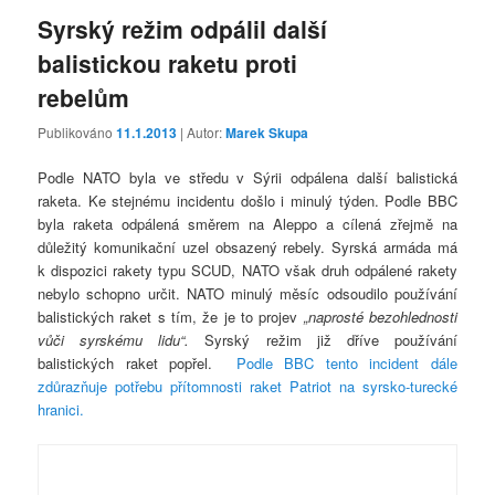
Syrský režim odpálil další
balistickou raketu proti
rebelům
Publikováno
11.1.2013
| Autor:
Marek Skupa
Podle NATO byla ve středu v Sýrii odpálena další balistická
raketa. Ke stejnému incidentu došlo i minulý týden. Podle BBC
byla raketa odpálená směrem na Aleppo a cílená zřejmě na
důležitý komunikační uzel obsazený rebely. Syrská armáda má
k dispozici rakety typu SCUD, NATO však druh odpálené rakety
nebylo schopno určit. NATO minulý měsíc odsoudilo používání
balistických raket s tím, že je to projev
„naprosté bezohlednosti
vůči syrskému lidu“.
Syrský režim již dříve používání
balistických raket popřel.
Podle BBC tento incident dále
zdůrazňuje potřebu přítomnosti raket Patriot na syrsko-turecké
hranici.