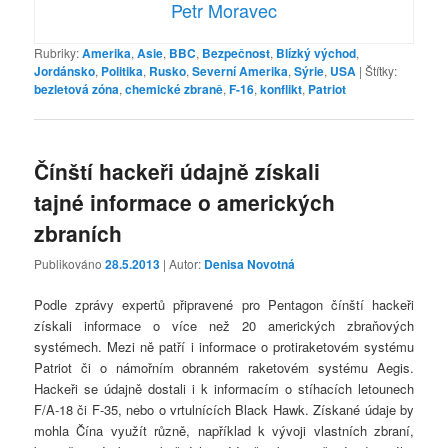
Petr Moravec
Rubriky:
Amerika
,
Asie
,
BBC
,
Bezpečnost
,
Blízký východ
,
Jordánsko
,
Politika
,
Rusko
,
Severní Amerika
,
Sýrie
,
USA
|
Štítky:
bezletová zóna
,
chemické zbraně
,
F-16
,
konflikt
,
Patriot
Čínští hackeři údajně získali
tajné informace o amerických
zbraních
Publikováno
28.5.2013
| Autor:
Denisa Novotná
Podle zprávy expertů připravené pro Pentagon čínští hackeři
získali informace o více než 20 amerických zbraňových
systémech. Mezi ně patří i informace o protiraketovém systému
Patriot či o námořním obranném raketovém systému Aegis.
Hackeři se údajně dostali i k informacím o stíhacích letounech
F/A-18 či F-35, nebo o vrtulnících Black Hawk. Získané údaje by
mohla Čína využít různě, například k vývoji vlastních zbraní,