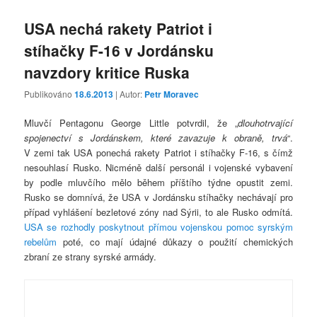
USA nechá rakety Patriot i
stíhačky F-16 v Jordánsku
navzdory kritice Ruska
Publikováno
18.6.2013
| Autor:
Petr Moravec
Mluvčí Pentagonu George Little potvrdil, že „
dlouhotrvající
spojenectví s Jordánskem, které zavazuje k obraně, trvá
“.
V zemi tak USA ponechá rakety Patriot i stíhačky F-16, s čímž
nesouhlasí Rusko. Nicméně další personál i vojenské vybavení
by podle mluvčího mělo během příštího týdne opustit zemi.
Rusko se domnívá, že USA v Jordánsku stíhačky nechávají pro
případ vyhlášení bezletové zóny nad Sýrii, to ale Rusko odmítá.
USA se rozhodly poskytnout přímou vojenskou pomoc syrským
rebelům
poté, co mají údajné důkazy o použití chemických
zbraní ze strany syrské armády.