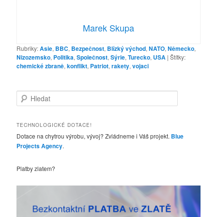
Marek Skupa
Rubriky:
Asie
,
BBC
,
Bezpečnost
,
Blízký východ
,
NATO
,
Německo
,
Nizozemsko
,
Politika
,
Společnost
,
Sýrie
,
Turecko
,
USA
|
Štítky:
chemické zbraně
,
konflikt
,
Patriot
,
rakety
,
vojaci
H
l
e
d
TECHNOLOGICKÉ DOTACE!
a
Dotace na chytrou výrobu, vývoj? Zvládneme i Váš projekt.
Blue
t
Projects Agency
.
Platby zlatem?