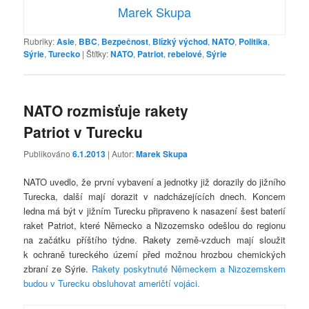
Marek Skupa
Rubriky:
Asie
,
BBC
,
Bezpečnost
,
Blízký východ
,
NATO
,
Politika
,
Sýrie
,
Turecko
|
Štítky:
NATO
,
Patriot
,
rebelové
,
Sýrie
NATO rozmisťuje rakety
Patriot v Turecku
Publikováno
6.1.2013
| Autor:
Marek Skupa
NATO uvedlo, že první vybavení a jednotky již dorazily do jižního
Turecka, další mají dorazit v nadcházejících dnech. Koncem
ledna má být v jižním Turecku připraveno k nasazení šest baterií
raket Patriot, které Německo a Nizozemsko odešlou do regionu
na začátku příštího týdne. Rakety země-vzduch mají sloužit
k ochraně tureckého území před možnou hrozbou chemických
zbraní ze Sýrie.
Rakety poskytnuté Německem a Nizozemskem
budou v Turecku obsluhovat američtí vojáci.