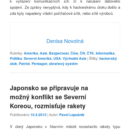
k vyřazení komunikačních sítí či k narušení datového
spojení. Ze zprávy nevyplývá, kdy k hackerskému útoku došlo a
zda byly napadeny vládní počítačové sítě, nebo sítě výrobců.
Denisa Novotná
Rubriky:
Amerika
,
Asie
,
Bezpečnost
,
Čína
,
ČN
,
ČTK
,
Informatika
,
Politika
,
Severní Amerika
,
USA
,
Východní Asie
|
Štítky:
hackerský
útok
,
Patriot
,
Pentagon
,
zbraňový systém
Japonsko se připravuje na
možný konflikt se Severní
Koreou, rozmisťuje rakety
Publikováno
10.4.2013
| Autor:
Pavel Lopušník
V úterý Japonsko v hlavním městě rozestavilo rakety typu