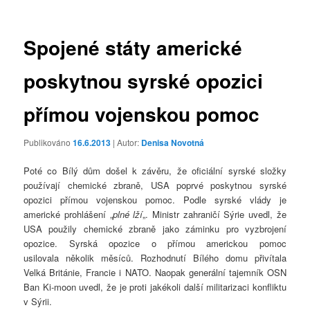
příspěvky
Spojené státy americké
poskytnou syrské opozici
přímou vojenskou pomoc
Publikováno
16.6.2013
| Autor:
Denisa Novotná
Poté co Bílý dům došel k závěru, že oficiální syrské složky
používají chemické zbraně, USA poprvé poskytnou syrské
opozici přímou vojenskou pomoc. Podle syrské vlády je
americké prohlášení „
plné lží
„. Ministr zahraničí Sýrie uvedl, že
USA použily chemické zbraně jako záminku pro vyzbrojení
opozice. Syrská opozice o přímou americkou pomoc
usilovala několik měsíců. Rozhodnutí Bílého domu přivítala
Velká Británie, Francie i NATO. Naopak generální tajemník OSN
Ban Ki-moon uvedl, že je proti jakékoli další militarizaci konfliktu
v Sýrii.