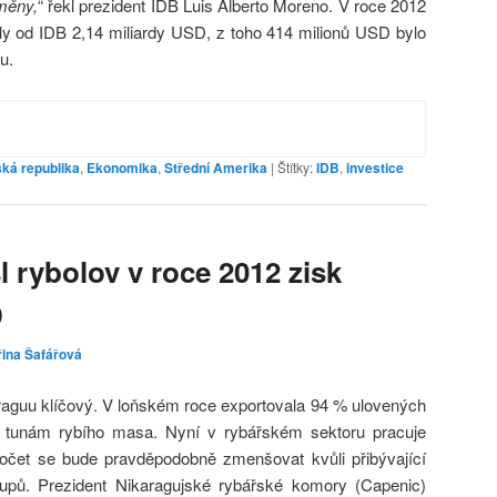
měny,
“ řekl prezident IDB Luis Alberto Moreno. V roce 2012
y od IDB 2,14 miliardy USD, z toho 414 milionů USD bylo
u.
ká republika
,
Ekonomika
,
Střední Amerika
|
Štítky:
IDB
,
investice
l rybolov v roce 2012 zisk
D
řina Šafářová
raguu klíčový. V loňském roce exportovala 94 % ulovených
 tunám rybího masa. Nyní v rybářském sektoru pracuje
očet se bude pravděpodobně zmenšovat kvůli přibývající
upů. Prezident Nikaragujské rybářské komory (Capenic)