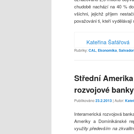
chudobě nachází na 40 % dom
všichni, jejichž příjem nesta
považováni ti, kteří vydělávaj
Kateřina Šafářová
Rubriky:
CAL
,
Ekonomika
,
Salvador
Střední Amerika
rozvojové banky
Publikováno
23.2.2013
| Autor:
Kate
Interamerická rozvojová banka
Ameriky a Dominikánské rep
využity především na zkvalitně