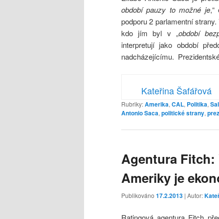
období pauzy to možné je
,“
podporu 2 parlamentní strany.
kdo jím byl v „
období bezp
interpretují jako období př
nadcházejícímu. Prezidentské 
Kateřina Šafářová
Rubriky:
Amerika
,
CAL
,
Politika
,
Sa
Antonio Saca
,
politické strany
,
prez
Agentura Fitch:
Ameriky je ekon
Publikováno
17.2.2013
| Autor:
Kate
Ratingová agentura Fitch př