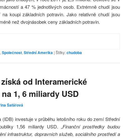
ácností a 47 % jednotlivých osob. Extrémně chudí jsou
čí na koupi základních potravin. Jako relativně chudí jsou
í méně než dvojnásobek ceny základních potravin.
,
Společnost
,
Střední Amerika
|
Štítky:
chudoba
 získá od Interamerické
 na 1, 6 miliardy USD
řina Šafářová
 (IDB) investuje v průběhu letošního roku do zemí Střední
ubliky 1,56 miliardy USD. „
Finanční prostředky budou
ní infrastruktur, dopravních služeb, sociálního prostředí a