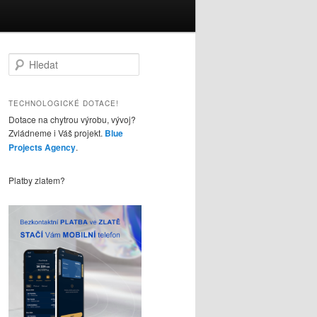
H
l
e
d
TECHNOLOGICKÉ DOTACE!
a
Dotace na chytrou výrobu, vývoj?
t
Zvládneme i Váš projekt.
Blue
Projects Agency
.
Platby zlatem?