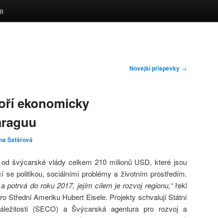
ři
Novější příspěvky
→
oří ekonomicky
araguu
na Šafářová
 od švýcarské vlády celkem 210 milionů USD, které jsou
 se politikou, sociálními problémy a životním prostředím.
 a potrvá do roku 2017, jejím cílem je rozvoj regionu,“
řekl
o Střední Ameriku Hubert Eisele. Projekty schvalují Státní
áležitosti (SECO) a Švýcarská agentura pro rozvoj a