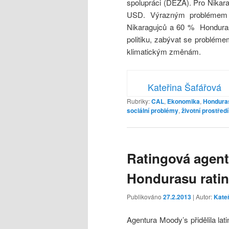
spolupráci (DEZA). Pro Nikar
USD. Výrazným problémem 
Nikaragujců a 60 % Honduras
politiku, zabývat se problémem
klimatickým změnám.
Kateřina Šafářová
Rubriky:
CAL
,
Ekonomika
,
Hondura
sociální problémy
,
životní prostředí
Ratingová agent
Hondurasu rati
Publikováno
27.2.2013
| Autor:
Kate
Agentura Moody’s přidělila la