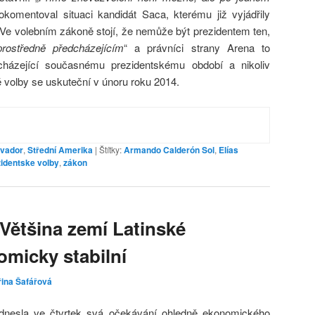
 okomentoval situaci kandidát Saca, kterému již vyjádřily
 Ve volebním zákoně stojí, že nemůže být prezidentem ten,
rostředně předcházejícím
“ a právníci strany Arena to
edcházející současnému prezidentskému období a nikoliv
volby se uskuteční v únoru roku 2014.
lvador
,
Střední Amerika
|
Štítky:
Armando Calderón Sol
,
Elías
identske volby
,
zákon
 Většina zemí Latinské
omicky stabilní
řina Šafářová
ednesla ve čtvrtek svá očekávání ohledně ekonomického