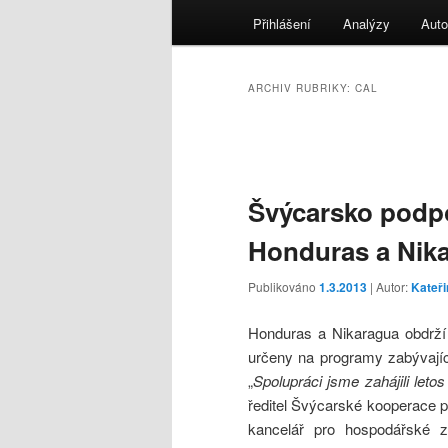
menu
Přihlášení
Analýzy
Auto
ARCHIV RUBRIKY:
CAL
Navigace
pro
příspěvky
Švýcarsko podp
Honduras a Nik
Publikováno
1.3.2013
| Autor:
Kateři
Honduras a Nikaragua obdrží
určeny na programy zabývající
„
Spolupráci jsme zahájili letos
ředitel Švýcarské kooperace pr
kancelář pro hospodářské z