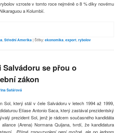
rybolov vzroste v tomto roce nejméně o 8 % díky novému
Nikaraguou a Kolumbií.
ua
,
Střední Amerika
|
Štítky:
ekonomika
,
export
,
rybolov
i Salvádoru se přou o
lební zákon
řina Šafářová
 Sol, který stál v čele Salvádoru v letech 1994 až 1999,
didaturou Elíase Antonio Saca, který zastával prezidentský
ývalý prezident Sol, jenž je rádcem současného kandidáta
é aliance (Arena) Normana Quijana, tvrdí, že kandidatura
stavní. „
Přímé znovuzvolení není možné, ale po jednom