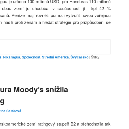
aguu je určeno 100 milionů USD, pro Honduras 110 milionů
obou zemí je chudoba, v současnosti jí trpí 42 %
anů. Peníze mají rovněž pomoci vytvořit novou veřejnou
 násilí proti ženám a hledat strategie pro přizpůsobení se
s
,
Nikaragua
,
Společnost
,
Střední Amerika
,
Švýcarsko
|
Štítky:
ura Moody’s snížila
ng
řina Šafářová
tinskoamerické zemi ratingový stupeň B2 a přehodnotila tak