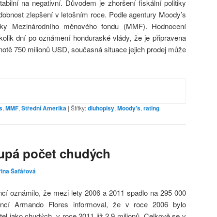
ilní na negativní. Důvodem je zhoršení fiskální politiky
dobnost zlepšení v letošním roce. Podle agentury Moody’s
vky Mezinárodního měnového fondu (MMF). Hodnocení
kolik dní po oznámení honduraské vlády, že je připravena
dnotě 750 milionů USD, současná situace jejich prodej může
s
,
MMF
,
Střední Amerika
|
Štítky:
dluhopisy
,
Moody's
,
rating
oupá počet chudých
řina Šafářová
ncí oznámilo, že mezi lety 2006 a 2011 spadlo na 295 000
nancí Armando Flores informoval, že v roce 2006 bylo
el jako chudých, v roce 2011 již 2,9 milionů. Celkově se v