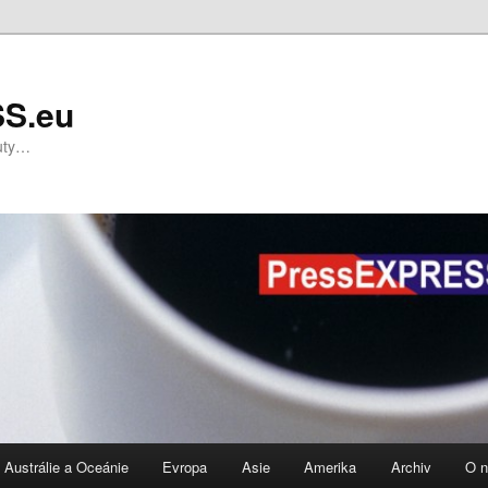
S.eu
nuty…
Austrálie a Oceánie
Evropa
Asie
Amerika
Archiv
O 