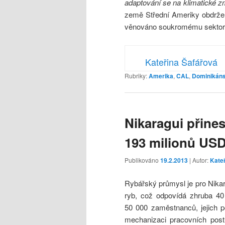
adaptování se na klimatické z
země Střední Ameriky obdržel
věnováno soukromému sektor
Kateřina Šafářová
Rubriky:
Amerika
,
CAL
,
Dominikáns
Nikaragui přines
193 milionů US
Publikováno
19.2.2013
| Autor:
Kate
Rybářský průmysl je pro Nika
ryb, což odpovídá zhruba 40
50 000 zaměstnanců, jejich p
mechanizaci pracovních post