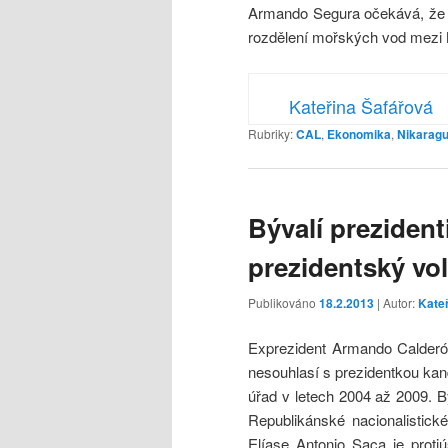
Armando Segura očekává, že 
rozdělení mořských vod mezi 
Kateřina Šafářová
Rubriky:
CAL
,
Ekonomika
,
Nikarag
Bývalí prezident
prezidentský vo
Publikováno
18.2.2013
| Autor:
Kate
Exprezident Armando Calderón
nesouhlasí s prezidentkou kan
úřad v letech 2004 až 2009. B
Republikánské nacionalistick
Elíase Antonio Saca je protiú