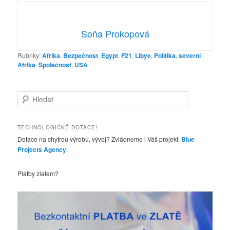
Soňa Prokopová
Rubriky:
Afrika
,
Bezpečnost
,
Egypt
,
F21
,
Libye
,
Politika
,
severní
Afrika
,
Společnost
,
USA
H
l
e
d
TECHNOLOGICKÉ DOTACE!
a
Dotace na chytrou výrobu, vývoj? Zvládneme i Váš projekt.
Blue
t
Projects Agency
.
Platby zlatem?