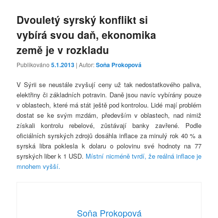
Dvouletý syrský konflikt si
vybírá svou daň, ekonomika
země je v rozkladu
Publikováno
5.1.2013
| Autor:
Soňa Prokopová
V Sýrii se neustále zvyšují ceny už tak nedostatkového paliva,
elektřiny či základních potravin. Daně jsou navíc vybírány pouze
v oblastech, které má stát ještě pod kontrolou. Lidé mají problém
dostat se ke svým mzdám, především v oblastech, nad nimiž
získali kontrolu rebelové, zůstávají banky zavřené. Podle
oficiálních syrských zdrojů dosáhla inflace za minulý rok 40 % a
syrská libra poklesla k dolaru o polovinu své hodnoty na 77
syrských liber k 1 USD.
Místní nicméně tvrdí, že reálná inflace je
mnohem vyšší.
Soňa Prokopová