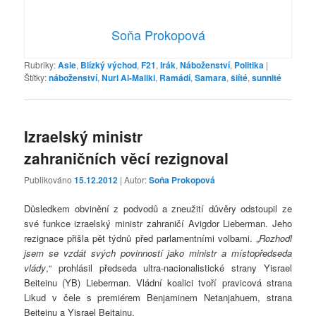
Soňa Prokopová
Rubriky:
Asie
,
Blízký východ
,
F21
,
Irák
,
Náboženství
,
Politika
|
Štítky:
náboženství
,
Nuri Al-Maliki
,
Ramádí
,
Samara
,
šiíté
,
sunnité
Izraelský ministr
zahraničních věcí rezignoval
Publikováno
15.12.2012
| Autor:
Soňa Prokopová
Důsledkem obvinění z podvodů a zneužití důvěry odstoupil ze
své funkce izraelský ministr zahraničí Avigdor Lieberman. Jeho
rezignace přišla pět týdnů před parlamentními volbami. „
Rozhodl
jsem se vzdát svých povinností jako ministr a místopředseda
vlády
,“ prohlásil předseda ultra-nacionalistické strany Yisrael
Beiteinu (YB) Lieberman. Vládní koalici tvoří pravicová strana
Likud v čele s premiérem Benjaminem Netanjahuem, strana
Beiteinu a Yisrael Beitainu.