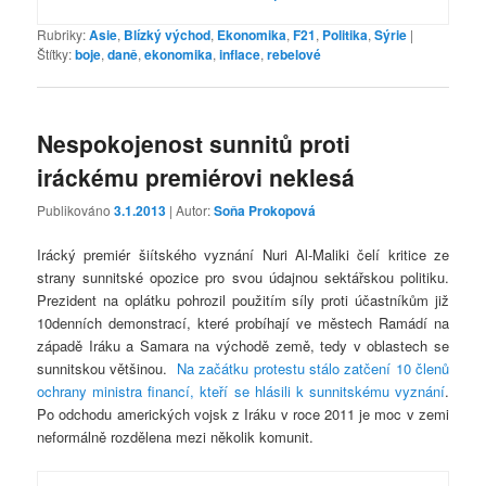
Rubriky:
Asie
,
Blízký východ
,
Ekonomika
,
F21
,
Politika
,
Sýrie
|
Štítky:
boje
,
daně
,
ekonomika
,
inflace
,
rebelové
Nespokojenost sunnitů proti
iráckému premiérovi neklesá
Publikováno
3.1.2013
| Autor:
Soňa Prokopová
Irácký premiér šiítského vyznání Nuri Al-Maliki čelí kritice ze
strany sunnitské opozice pro svou údajnou sektářskou politiku.
Prezident na oplátku pohrozil použitím síly proti účastníkům již
10denních demonstrací, které probíhají ve městech Ramádí na
západě Iráku a Samara na východě země, tedy v oblastech se
sunnitskou většinou.
Na začátku protestu stálo zatčení 10 členů
ochrany ministra financí, kteří se hlásili k sunnitskému vyznání
.
Po odchodu amerických vojsk z Iráku v roce 2011 je moc v zemi
neformálně rozdělena mezi několik komunit.