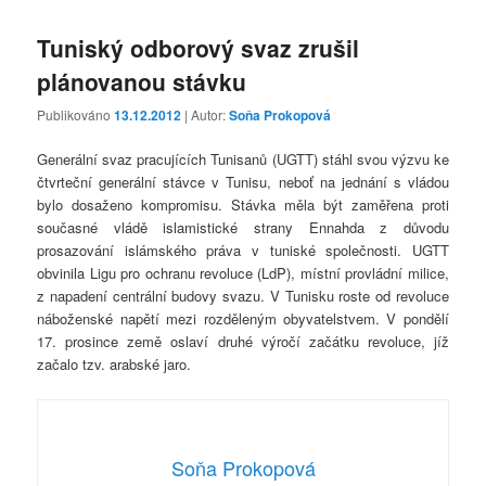
Tuniský odborový svaz zrušil
plánovanou stávku
Publikováno
13.12.2012
| Autor:
Soňa Prokopová
Generální svaz pracujících Tunisanů (UGTT) stáhl svou výzvu ke
čtvrteční generální stávce v Tunisu, neboť na jednání s vládou
bylo dosaženo kompromisu. Stávka měla být zaměřena proti
současné vládě islamistické strany Ennahda z důvodu
prosazování islámského práva v tuniské společnosti. UGTT
obvinila Ligu pro ochranu revoluce (LdP), místní provládní milice,
z napadení centrální budovy svazu. V Tunisku roste od revoluce
náboženské napětí mezi rozděleným obyvatelstvem. V pondělí
17. prosince země oslaví druhé výročí začátku revoluce, jíž
začalo tzv. arabské jaro.
Soňa Prokopová