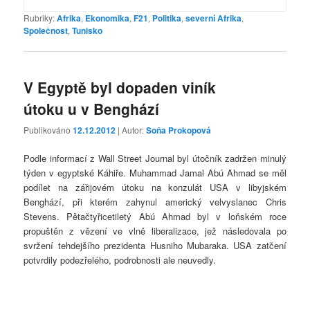
Rubriky:
Afrika
,
Ekonomika
,
F21
,
Politika
,
severní Afrika
,
Společnost
,
Tunisko
V Egyptě byl dopaden viník
útoku u v Benghází
Publikováno
12.12.2012
| Autor:
Soňa Prokopová
Podle informací z Wall Street Journal byl útočník zadržen minulý
týden v egyptské Káhiře. Muhammad Jamal Abú Ahmad se měl
podílet na zářijovém útoku na konzulát USA v libyjském
Benghází, při kterém zahynul americký velvyslanec Chris
Stevens. Pětačtyřicetiletý Abú Ahmad byl v loňském roce
propuštěn z vězení ve vlně liberalizace, jež následovala po
svržení tehdejšího prezidenta Husniho Mubaraka. USA zatčení
potvrdily podezřelého, podrobnosti ale neuvedly.