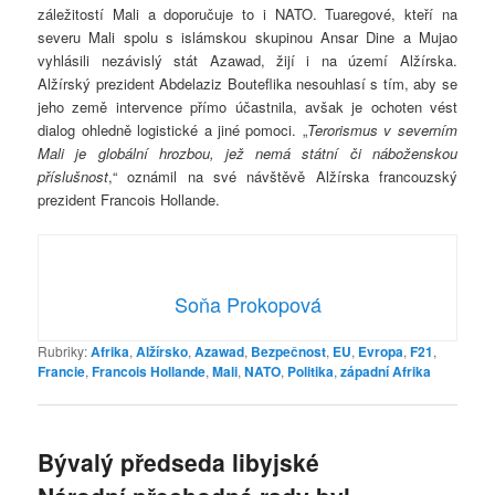
záležitostí Mali a doporučuje to i NATO. Tuaregové, kteří na
severu Mali spolu s islámskou skupinou Ansar Dine a Mujao
vyhlásili nezávislý stát Azawad, žijí i na území Alžírska.
Alžírský prezident Abdelaziz Bouteflika nesouhlasí s tím, aby se
jeho země intervence přímo účastnila, avšak je ochoten vést
dialog ohledně logistické a jiné pomoci. „
Terorismus v severním
Mali je globální hrozbou, jež nemá státní či náboženskou
příslušnost
,“ oznámil na své návštěvě Alžírska francouzský
prezident Francois Hollande.
Soňa Prokopová
Rubriky:
Afrika
,
Alžírsko
,
Azawad
,
Bezpečnost
,
EU
,
Evropa
,
F21
,
Francie
,
Francois Hollande
,
Mali
,
NATO
,
Politika
,
západní Afrika
Bývalý předseda libyjské