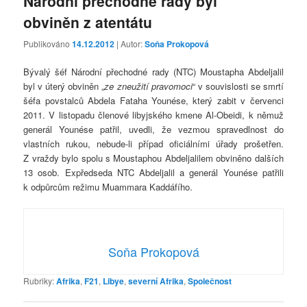
Národní přechodné rady byl
obviněn z atentátu
Publikováno
14.12.2012
| Autor:
Soňa Prokopová
Bývalý šéf Národní přechodné rady (NTC) Moustapha Abdeljalil
byl v úterý obviněn „
ze zneužití pravomoci
“ v souvislosti se smrtí
šéfa povstalců Abdela Fataha Younése, který zabit v červenci
2011. V listopadu členové libyjského kmene Al-Obeidi, k němuž
generál Younése patřil, uvedli, že vezmou spravedlnost do
vlastních rukou, nebude-li případ oficiálními úřady prošetřen.
Z vraždy bylo spolu s Moustaphou Abdeljalilem obviněno dalších
13 osob. Expředseda NTC Abdeljalil a generál Younése patřili
k odpůrcům režimu Muammara Kaddáfího.
Soňa Prokopová
Rubriky:
Afrika
,
F21
,
Libye
,
severní Afrika
,
Společnost