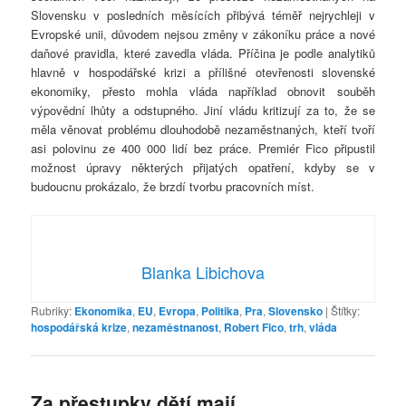
Slovensku v posledních měsících přibývá téměř nejrychleji v
Evropské unii, důvodem nejsou změny v zákoníku práce a nové
daňové pravidla, které zavedla vláda. Příčina je podle analytiků
hlavně v hospodářské krizi a přílišné otevřenosti slovenské
ekonomiky, přesto mohla vláda například obnovit souběh
výpovědní lhůty a odstupného. Jiní vládu kritizují za to, že se
měla věnovat problému dlouhodobě nezaměstnaných, kteří tvoří
asi polovinu ze 400 000 lidí bez práce. Premiér Fico připustil
možnost úpravy některých přijatých opatření, kdyby se v
budoucnu prokázalo, že brzdí tvorbu pracovních míst.
Blanka Libichova
Rubriky:
Ekonomika
,
EU
,
Evropa
,
Politika
,
Pra
,
Slovensko
|
Štítky:
hospodářská krize
,
nezaměstnanost
,
Robert Fico
,
trh
,
vláda
Za přestupky dětí mají