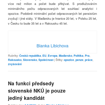
více než milion a počet bude přibývat. S prodlužováním
minimálního počtu odpracovaných let souhlasí analytici i
opozice. Podobně minimální počet odpracovaných let pensistům
zvyšují i jiné státy. V Maďarsku je hranice 20 let, v Polsku 25 let,
v Česku to bude 35 let a v Rakousku 45 let.
Blanka Libichova
Rubriky:
Česká republika
,
EU
,
Evropa
,
Maďarsko
,
Politika
,
Pra
,
Rakousko
,
Slovensko
,
Společnost
|
Štítky:
opozice
,
penze
,
práce
,
zvyšování
Na funkci předsedy
slovenské NKÚ je pouze
jediný kandidát