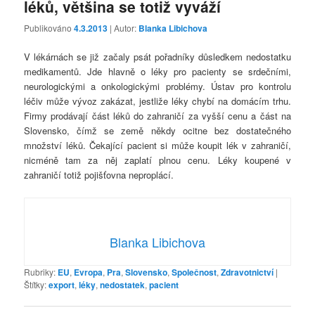
léků, většina se totiž vyváží
Publikováno
4.3.2013
| Autor:
Blanka Libichova
V lékárnách se již začaly psát pořadníky důsledkem nedostatku
medikamentů. Jde hlavně o léky pro pacienty se srdečními,
neurologickými a onkologickými problémy. Ústav pro kontrolu
léčiv může vývoz zakázat, jestliže léky chybí na domácím trhu.
Firmy prodávají část léků do zahraničí za vyšší cenu a část na
Slovensko, čímž se země někdy ocitne bez dostatečného
množství léků. Čekající pacient si může koupit lék v zahraničí,
nicméně tam za něj zaplatí plnou cenu. Léky koupené v
zahraničí totiž pojišťovna neproplácí.
Blanka Libichova
Rubriky:
EU
,
Evropa
,
Pra
,
Slovensko
,
Společnost
,
Zdravotnictví
|
Štítky:
export
,
léky
,
nedostatek
,
pacient