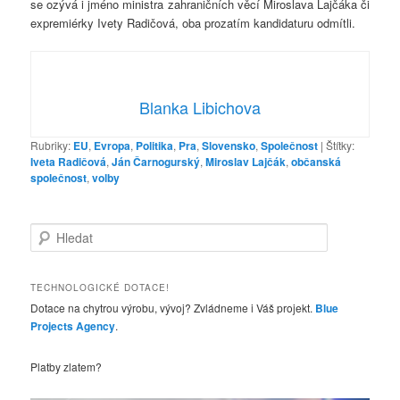
se ozývá i jméno ministra zahraničních věcí Miroslava Lajčáka či
expremiérky Ivety Radičová, oba prozatím kandidaturu odmítli.
Blanka Libichova
Rubriky:
EU
,
Evropa
,
Politika
,
Pra
,
Slovensko
,
Společnost
|
Štítky:
Iveta Radičová
,
Ján Čarnogurský
,
Miroslav Lajčák
,
občanská
společnost
,
volby
H
l
e
d
TECHNOLOGICKÉ DOTACE!
a
Dotace na chytrou výrobu, vývoj? Zvládneme i Váš projekt.
Blue
t
Projects Agency
.
Platby zlatem?