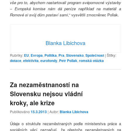
vše pro to, abychom nastartovali program svépomocné výstavby
– Evropská komise nám dá peníze například na materiál a
Romové si svůj dům postaví sami
,“ vysvětlil zmocněnec Pollak.
Blanka Libichova
Rubriky:
EU
,
Evropa
,
Politika
,
Pra
,
Slovensko
,
Společnost
|
Štítky:
dotace
,
efektivita
,
eurofondy
,
Petr Pollak
,
romská otázka
Za nezaměstnaností na
Slovensku nejsou vládní
kroky, ale krize
Publikováno
15.3.2013
| Autor:
Blanka Libichova
Údaje o struktuře nezaměstnaných podle ministerstva práce a
sociálních věcí naznačují, že přestože nezaměstnaných na