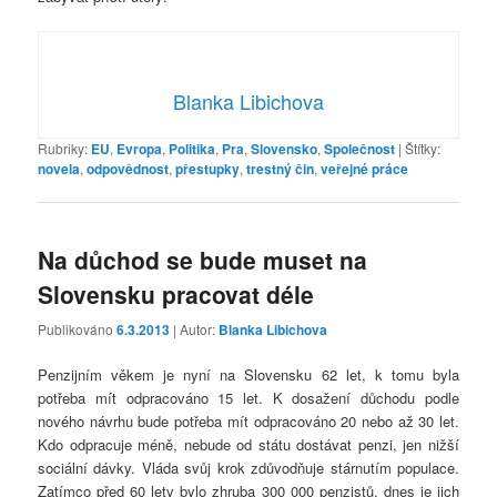
Blanka Libichova
Rubriky:
EU
,
Evropa
,
Politika
,
Pra
,
Slovensko
,
Společnost
|
Štítky:
novela
,
odpovědnost
,
přestupky
,
trestný čin
,
veřejné práce
Na důchod se bude muset na
Slovensku pracovat déle
Publikováno
6.3.2013
| Autor:
Blanka Libichova
Penzijním věkem je nyní na Slovensku 62 let, k tomu byla
potřeba mít odpracováno 15 let. K dosažení důchodu podle
nového návrhu bude potřeba mít odpracováno 20 nebo až 30 let.
Kdo odpracuje méně, nebude od státu dostávat penzi, jen nižší
sociální dávky. Vláda svůj krok zdůvodňuje stárnutím populace.
Zatímco před 60 lety bylo zhruba 300 000 penzistů, dnes je jich