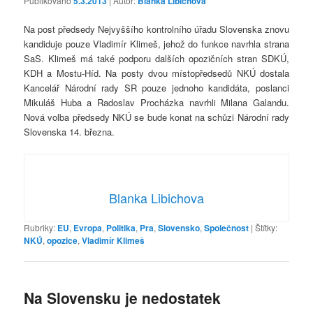
Publikováno
5.3.2013
| Autor:
Blanka Libichova
Na post předsedy Nejvyššího kontrolního úřadu Slovenska znovu
kandiduje pouze Vladimír Klimeš, jehož do funkce navrhla strana
SaS. Klimeš má také podporu dalších opozičních stran SDKÚ,
KDH a Mostu-Híd. Na posty dvou místopředsedů NKÚ dostala
Kancelář Národní rady SR pouze jednoho kandidáta, poslanci
Mikuláš Huba a Radoslav Procházka navrhli Milana Galandu.
Nová volba předsedy NKÚ se bude konat na schůzi Národní rady
Slovenska 14. března.
Blanka Libichova
Rubriky:
EU
,
Evropa
,
Politika
,
Pra
,
Slovensko
,
Společnost
|
Štítky:
NKÚ
,
opozice
,
Vladimír Klimeš
Na Slovensku je nedostatek