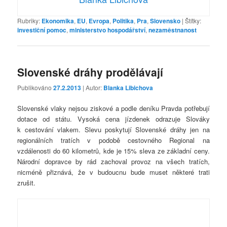
Rubriky:
Ekonomika
,
EU
,
Evropa
,
Politika
,
Pra
,
Slovensko
|
Štítky:
investiční pomoc
,
ministerstvo hospodářství
,
nezaměstnanost
Slovenské dráhy prodělávají
Publikováno
27.2.2013
| Autor:
Blanka Libichova
Slovenské vlaky nejsou ziskové a podle deníku Pravda potřebují
dotace od státu. Vysoká cena jízdenek odrazuje Slováky
k cestování vlakem. Slevu poskytují Slovenské dráhy jen na
regionálních tratích v podobě cestovného Regional na
vzdálenosti do 60 kilometrů, kde je 15% sleva ze základní ceny.
Národní dopravce by rád zachoval provoz na všech tratích,
nicméně přiznává, že v budoucnu bude muset některé trati
zrušit.