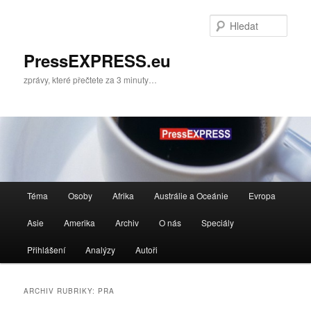
Přejít
Přejít
k
k
Hleda
hlavnímu
obsahu
obsahu
postranního
PressEXPRESS.eu
webu
panelu
zprávy, které přečtete za 3 minuty…
Hlavní
Téma
Osoby
Afrika
Austrálie a Oceánie
Evropa
navigační
menu
Asie
Amerika
Archiv
O nás
Speciály
Přihlášení
Analýzy
Autoři
ARCHIV RUBRIKY:
PRA