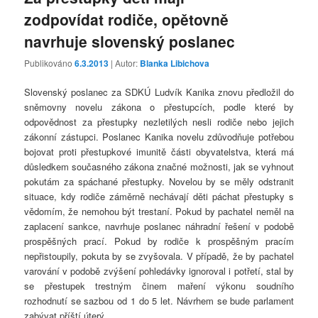
zodpovídat rodiče, opětovně
navrhuje slovenský poslanec
Publikováno
6.3.2013
| Autor:
Blanka Libichova
Slovenský poslanec za SDKÚ Ludvík Kanika znovu předložil do
sněmovny novelu zákona o přestupcích, podle které by
odpovědnost za přestupky nezletilých nesli rodiče nebo jejich
zákonní zástupci. Poslanec Kanika novelu zdůvodňuje potřebou
bojovat proti přestupkové imunitě části obyvatelstva, která má
důsledkem současného zákona značné možnosti, jak se vyhnout
pokutám za spáchané přestupky. Novelou by se měly odstranit
situace, kdy rodiče záměrně nechávají děti páchat přestupky s
vědomím, že nemohou být trestaní. Pokud by pachatel neměl na
zaplacení sankce, navrhuje poslanec náhradní řešení v podobě
prospěšných prací. Pokud by rodiče k prospěšným pracím
nepřistoupily, pokuta by se zvyšovala. V případě, že by pachatel
varování v podobě zvýšení pohledávky ignoroval i potřetí, stal by
se přestupek trestným činem maření výkonu soudního
rozhodnutí se sazbou od 1 do 5 let. Návrhem se bude parlament
zabývat příští úterý.