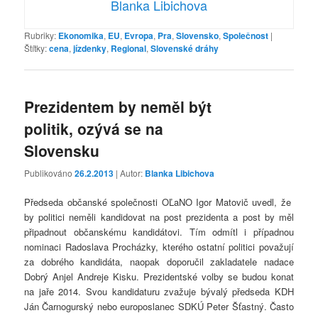
Blanka Libichova
Rubriky:
Ekonomika
,
EU
,
Evropa
,
Pra
,
Slovensko
,
Společnost
|
Štítky:
cena
,
jízdenky
,
Regional
,
Slovenské dráhy
Prezidentem by neměl být
politik, ozývá se na
Slovensku
Publikováno
26.2.2013
| Autor:
Blanka Libichova
Předseda občanské společnosti OĽaNO Igor Matovič uvedl, že
by politici neměli kandidovat na post prezidenta a post by měl
připadnout občanskému kandidátovi. Tím odmítl i případnou
nominaci Radoslava Procházky, kterého ostatní politici považují
za dobrého kandidáta, naopak doporučil zakladatele nadace
Dobrý Anjel Andreje Kisku. Prezidentské volby se budou konat
na jaře 2014. Svou kandidaturu zvažuje bývalý předseda KDH
Ján Čarnogurský nebo europoslanec SDKÚ Peter Šťastný. Často