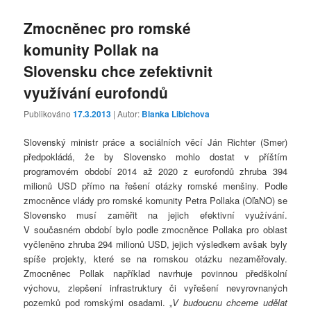
Zmocněnec pro romské
komunity Pollak na
Slovensku chce zefektivnit
využívání eurofondů
Publikováno
17.3.2013
| Autor:
Blanka Libichova
Slovenský ministr práce a sociálních věcí Ján Richter (Smer)
předpokládá, že by Slovensko mohlo dostat v příštím
programovém období 2014 až 2020 z eurofondů zhruba 394
milionů USD přímo na řešení otázky romské menšiny. Podle
zmocněnce vlády pro romské komunity Petra Pollaka (OľaNO) se
Slovensko musí zaměřit na jejich efektivní využívání.
V současném období bylo podle zmocněnce Pollaka pro oblast
vyčleněno zhruba 294 milionů USD, jejich výsledkem avšak byly
spíše projekty, které se na romskou otázku nezaměřovaly.
Zmocněnec Pollak například navrhuje povinnou předškolní
výchovu, zlepšení infrastruktury či vyřešení nevyrovnaných
pozemků pod romskými osadami. „
V budoucnu chceme udělat