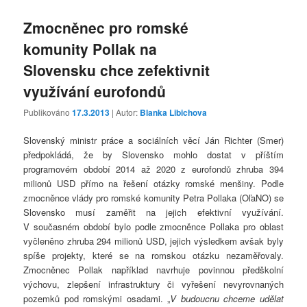
Zmocněnec pro romské
komunity Pollak na
Slovensku chce zefektivnit
využívání eurofondů
Publikováno
17.3.2013
| Autor:
Blanka Libichova
Slovenský ministr práce a sociálních věcí Ján Richter (Smer)
předpokládá, že by Slovensko mohlo dostat v příštím
programovém období 2014 až 2020 z eurofondů zhruba 394
milionů USD přímo na řešení otázky romské menšiny. Podle
zmocněnce vlády pro romské komunity Petra Pollaka (OľaNO) se
Slovensko musí zaměřit na jejich efektivní využívání.
V současném období bylo podle zmocněnce Pollaka pro oblast
vyčleněno zhruba 294 milionů USD, jejich výsledkem avšak byly
spíše projekty, které se na romskou otázku nezaměřovaly.
Zmocněnec Pollak například navrhuje povinnou předškolní
výchovu, zlepšení infrastruktury či vyřešení nevyrovnaných
pozemků pod romskými osadami. „
V budoucnu chceme udělat