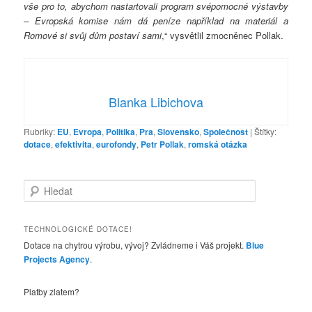
vše pro to, abychom nastartovali program svépomocné výstavby
– Evropská komise nám dá peníze například na materiál a
Romové si svůj dům postaví sami
,“ vysvětlil zmocněnec Pollak.
Blanka Libichova
Rubriky:
EU
,
Evropa
,
Politika
,
Pra
,
Slovensko
,
Společnost
|
Štítky:
dotace
,
efektivita
,
eurofondy
,
Petr Pollak
,
romská otázka
H
l
e
d
TECHNOLOGICKÉ DOTACE!
a
Dotace na chytrou výrobu, vývoj? Zvládneme i Váš projekt.
Blue
t
Projects Agency
.
Platby zlatem?