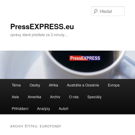
Přejít
Přejít
k
k
Hleda
hlavnímu
obsahu
obsahu
postranního
PressEXPRESS.eu
webu
panelu
zprávy, které přečtete za 3 minuty…
Hlavní
Téma
Osoby
Afrika
Austrálie a Oceánie
Evropa
navigační
menu
Asie
Amerika
Archiv
O nás
Speciály
Přihlášení
Analýzy
Autoři
ARCHIV ŠTÍTKU:
EUROFONDY