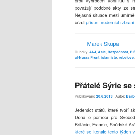
proti vyhrocení konfliktu s r
považují podobné akty ze str
Nejasná situace mezi umírně
brzdí
přísun moderních zbran
Marek Skupa
Rubriky:
Al-J
,
Asie
,
Bezpečnost
,
Bl
al-Nusra Front
,
islamisté
,
rebelové
Přátelé Sýrie se
Publikováno
20.6.2013
| Autor:
Barb
Jedenáct států, které tvoří 
Doha o pomoci pro Svobodno
Británie, Francie, Saúdské A
které se konalo tento týden 