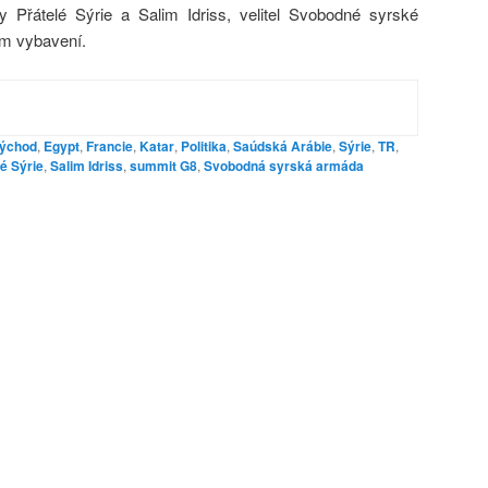
 Přátelé Sýrie a Salim Idriss, velitel Svobodné syrské
ém vybavení.
východ
,
Egypt
,
Francie
,
Katar
,
Politika
,
Saúdská Arábie
,
Sýrie
,
TR
,
lé Sýrie
,
Salim Idriss
,
summit G8
,
Svobodná syrská armáda