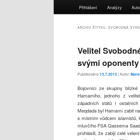
menu
Přihlášení
Analýzy
Auto
ARCHIV ŠTÍTKU:
SVOBODNÁ SYRS
Velitel Svobodné
svými oponenty
Publikováno
13.7.2013
| Autor:
Mare
Bojovníci ze skupiny blízké t
Hamamiho, jednoho z velit
západních států i ostatníc
Meqdada byl Hamami zabit na k
s místním vůdcem islamistů, 
mluvčího FSA Qassema Saadeddi
prohlásili, že zabijí celé vel