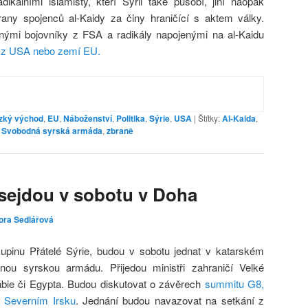
adikálními islamisty, kteří Sýrii také působí, jiní naopak
any spojenců al-Kaidy za činy hraničící s aktem války.
nými bojovníky z FSA a radikály napojenými na al-Kaidu
í z USA nebo zemí EU.
ízký východ
,
EU
,
Náboženství
,
Politika
,
Sýrie
,
USA
|
Štítky:
Al-Kaida
,
,
Svobodná syrská armáda
,
zbraně
 sejdou v sobotu v Doha
ora Sedlářová
skupinu Přátelé Sýrie, budou v sobotu jednat v katarském
u syrskou armádu. Přijedou ministři zahraničí Velké
rábie či Egypta. Budou diskutovat o závěrech
summitu G8,
v Severním Irsku
. Jednání budou navazovat na setkání z