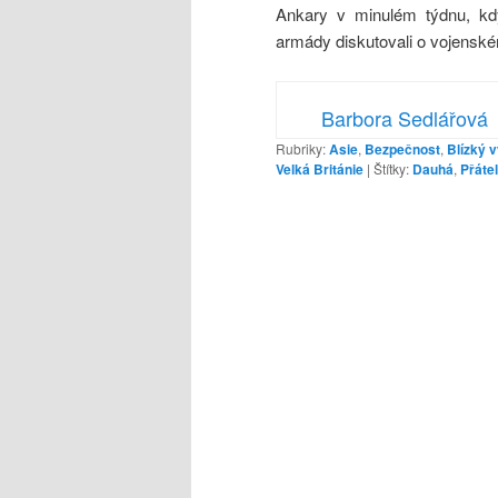
Ankary v minulém týdnu, kdy
armády diskutovali o vojensk
Barbora Sedlářová
Rubriky:
Asie
,
Bezpečnost
,
Blízký 
Velká Británie
|
Štítky:
Dauhá
,
Přáte