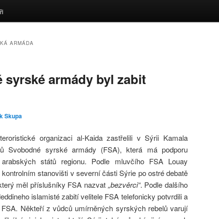
ři
KÁ ARMÁDA
 syrské armády byl zabit
k Skupa
eroristické organizaci al-Kaida zastřelili v Sýrii Kamala
elů Svobodné syrské armády (FSA), která má podporu
h arabských států regionu. Podle mluvčího FSA Louay
ontrolním stanovišti v severní části Sýrie po ostré debatě
který měl příslušníky FSA nazvat
„bezvěrci“
. Podle dalšího
neho islamisté zabití velitele FSA telefonicky potvrdili a
ení FSA. Někteří z vůdců umírněných syrských rebelů varují