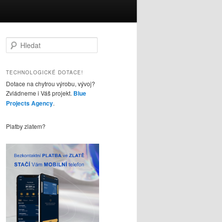
H
l
e
d
TECHNOLOGICKÉ DOTACE!
a
Dotace na chytrou výrobu, vývoj?
t
Zvládneme i Váš projekt.
Blue
Projects Agency
.
Platby zlatem?