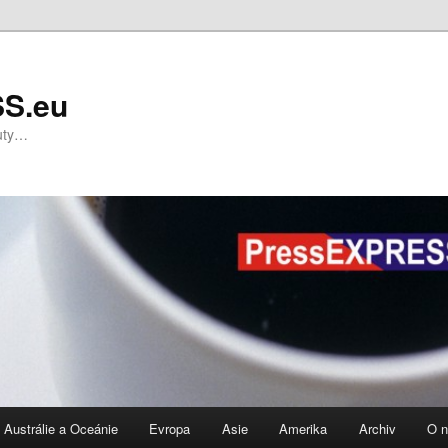
S.eu
nuty…
Austrálie a Oceánie
Evropa
Asie
Amerika
Archiv
O 