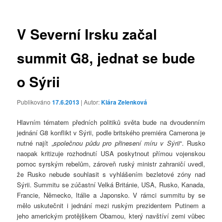
příspěvky
V Severní Irsku začal
summit G8, jednat se bude
o Sýrii
Publikováno
17.6.2013
| Autor:
Klára Zelenková
Hlavním tématem předních politiků světa bude na dvoudenním
jednání G8 konflikt v Sýrii, podle britského premiéra Camerona je
nutné najít „
společnou půdu pro přinesení míru v Sýrii
“. Rusko
naopak kritizuje rozhodnutí USA poskytnout přímou vojenskou
pomoc syrským rebelům, zároveň ruský ministr zahraničí uvedl,
že Rusko nebude souhlasit s vyhlášením bezletové zóny nad
Sýrii. Summitu se zúčastní Velká Británie, USA, Rusko, Kanada,
Francie, Německo, Itálie a Japonsko. V rámci summitu by se
mělo uskutečnit i jednání mezi ruským prezidentem Putinem a
jeho americkým protějškem Obamou, který navštíví zemi vůbec