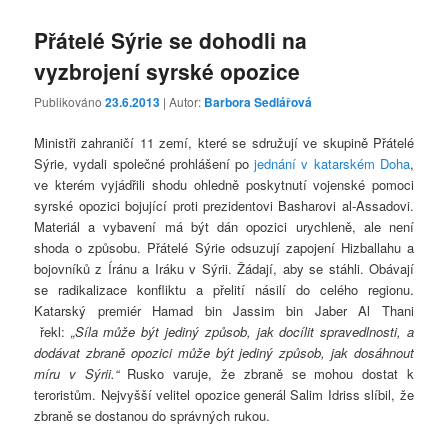
Přátelé Sýrie se dohodli na
vyzbrojení syrské opozice
Publikováno
23.6.2013
| Autor:
Barbora Sedlářová
Ministři zahraničí 11 zemí, které se sdružují ve skupině Přátelé
Sýrie, vydali společné prohlášení po
jednání v katarském Doha
,
ve kterém vyjádřili shodu ohledně poskytnutí vojenské pomoci
syrské opozici bojující proti prezidentovi Basharovi al-Assadovi.
Materiál a vybavení má být dán opozici urychleně, ale není
shoda o způsobu. Přátelé Sýrie odsuzují zapojení Hizballahu a
bojovníků z Íránu a Iráku v Sýrii. Žádají, aby se stáhli. Obávají
se radikalizace konfliktu a přelití násilí do celého regionu.
Katarský premiér Hamad bin Jassim bin Jaber Al Thani
řekl:
„Síla může být jediný způsob, jak docílit spravedlnosti, a
dodávat zbraně opozici může být jediný způsob, jak dosáhnout
míru v Sýrii.“
Rusko varuje, že zbraně se mohou dostat k
teroristům. Nejvyšší velitel opozice generál Salim Idriss slíbil, že
zbraně se dostanou do správných rukou.