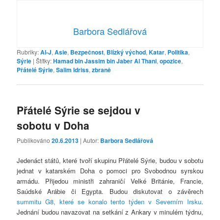
Barbora Sedlářová
Rubriky:
Al-J
,
Asie
,
Bezpečnost
,
Blízký východ
,
Katar
,
Politika
,
Sýrie
|
Štítky:
Hamad bin Jassim bin Jaber Al Thani
,
opozice
,
Přátelé Sýrie
,
Salim Idriss
,
zbraně
Přátelé Sýrie se sejdou v
sobotu v Doha
Publikováno
20.6.2013
| Autor:
Barbora Sedlářová
Jedenáct států, které tvoří skupinu Přátelé Sýrie, budou v sobotu
jednat v katarském Doha o pomoci pro Svobodnou syrskou
armádu. Přijedou ministři zahraničí Velké Británie, Francie,
Saúdské Arábie či Egypta. Budou diskutovat o závěrech
summitu G8, které se konalo tento týden v Severním Irsku
.
Jednání budou navazovat na setkání z Ankary v minulém týdnu,