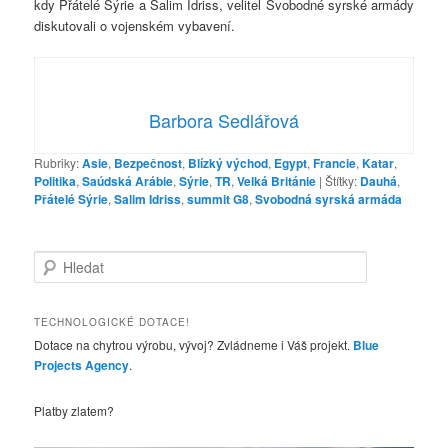
kdy Přátelé Sýrie a Salim Idriss, velitel Svobodné syrské armády
diskutovali o vojenském vybavení.
Barbora Sedlářová
Rubriky:
Asie
,
Bezpečnost
,
Blízký východ
,
Egypt
,
Francie
,
Katar
,
Politika
,
Saúdská Arábie
,
Sýrie
,
TR
,
Velká Británie
|
Štítky:
Dauhá
,
Přátelé Sýrie
,
Salim Idriss
,
summit G8
,
Svobodná syrská armáda
H
l
e
d
TECHNOLOGICKÉ DOTACE!
a
Dotace na chytrou výrobu, vývoj? Zvládneme i Váš projekt.
Blue
t
Projects Agency
.
Platby zlatem?