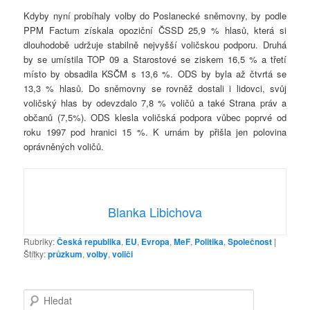
Kdyby nyní probíhaly volby do Poslanecké sněmovny, by podle
PPM Factum získala opoziční ČSSD 25,9 % hlasů, která si
dlouhodobě udržuje stabilně nejvyšší voličskou podporu. Druhá
by se umístila TOP 09 a Starostové se ziskem 16,5 % a třetí
místo by obsadila KSČM s 13,6 %. ODS by byla až čtvrtá se
13,3 % hlasů. Do sněmovny se rovněž dostali i lidovci, svůj
voličský hlas by odevzdalo 7,8 % voličů a také Strana práv a
občanů (7,5%). ODS klesla voličská podpora vůbec poprvé od
roku 1997 pod hranici 15 %. K urnám by přišla jen polovina
oprávněných voličů.
Blanka Libichova
Rubriky:
Česká republika
,
EU
,
Evropa
,
MeF
,
Politika
,
Společnost
|
Štítky:
průzkum
,
volby
,
voliči
H
l