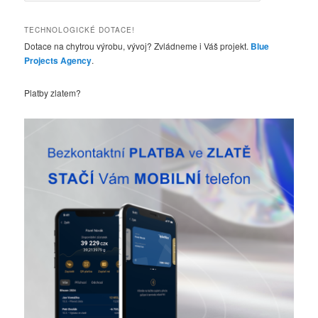
e
d
TECHNOLOGICKÉ DOTACE!
a
Dotace na chytrou výrobu, vývoj? Zvládneme i Váš projekt.
Blue
t
Projects Agency
.
Platby zlatem?