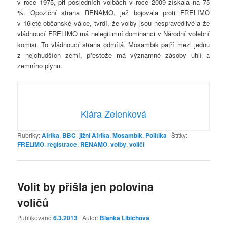
v roce 1975, při posledních volbách v roce 2009 získala na 75
%. Opoziční strana RENAMO, jež bojovala proti FRELIMO
v 16leté občanské válce, tvrdí, že volby jsou nespravedlivé a že
vládnoucí FRELIMO má nelegitimní dominanci v Národní volební
komisi. To vládnoucí strana odmítá. Mosambik patří mezi jednu
z nejchudších zemí, přestože má významné zásoby uhlí a
zemního plynu.
Klára Zelenková
Rubriky:
Afrika
,
BBC
,
jižní Afrika
,
Mosambik
,
Politika
|
Štítky:
FRELIMO
,
registrace
,
RENAMO
,
volby
,
voliči
Volit by přišla jen polovina
voličů
Publikováno
6.3.2013
| Autor:
Blanka Libichova