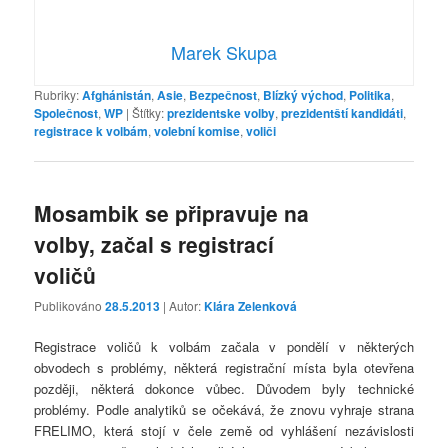
Marek Skupa
Rubriky:
Afghánistán
,
Asie
,
Bezpečnost
,
Blízký východ
,
Politika
,
Společnost
,
WP
|
Štítky:
prezidentske volby
,
prezidentští kandidáti
,
registrace k volbám
,
volební komise
,
voliči
Mosambik se připravuje na
volby, začal s registrací
voličů
Publikováno
28.5.2013
| Autor:
Klára Zelenková
Registrace voličů k volbám začala v pondělí v některých
obvodech s problémy, některá registrační místa byla otevřena
později, některá dokonce vůbec. Důvodem byly technické
problémy. Podle analytiků se očekává, že znovu vyhraje strana
FRELIMO, která stojí v čele země od vyhlášení nezávislosti