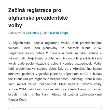
Začíná registrace pro
afghánské prezidentské
volby
Publikováno
29.5.2013
| Autor:
Marek Skupa
V Afghánistánu začala registrace voličů před prezidentskými
volbami, které jsou plánovány na začátek dubna 2014.
Registrace voličů potrvá 2 měsíce a bude se týkat zhruba 4
milionů lidí. Největším problémem budoucích prezidentských
voleb bude podle Nezávislé volební komise bezpečnost. Volby
totiž proběhnou ve stejnou dobu, kdy se z Afghánistánu budou
stahovat poslední vojenské jednotky západních států, a budou
tak zkouškou pro afghánské bezpečnostní jednotky, které budou
sami muset zajistit bezpečnost. Mezi největší favority volby
v roce 2014 patří bratr současného prezidenta Qayoum Karzai,
bývalý ministr vnitra Hanif Atmar, či známá zákonodárkyně
Fauzia Koufi.