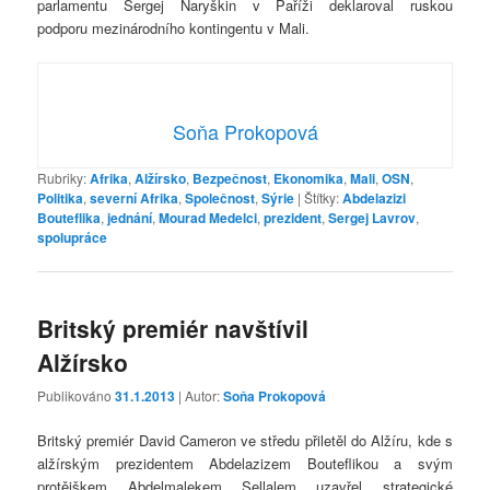
parlamentu Sergej Naryškin v Paříži deklaroval ruskou
podporu mezinárodního kontingentu v Mali.
Soňa Prokopová
Rubriky:
Afrika
,
Alžírsko
,
Bezpečnost
,
Ekonomika
,
Mali
,
OSN
,
Politika
,
severní Afrika
,
Společnost
,
Sýrie
|
Štítky:
Abdelazizi
Bouteflika
,
jednání
,
Mourad Medelci
,
prezident
,
Sergej Lavrov
,
spolupráce
Britský premiér navštívil
Alžírsko
Publikováno
31.1.2013
| Autor:
Soňa Prokopová
Britský premiér David Cameron ve středu přiletěl do Alžíru, kde s
alžírským prezidentem Abdelazizem Bouteflikou a svým
protějškem Abdelmalekem Sellalem uzavřel strategické