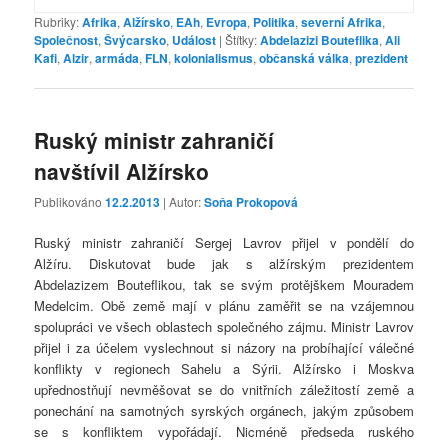
Rubriky:
Afrika
,
Alžírsko
,
EAh
,
Evropa
,
Politika
,
severní Afrika
,
Společnost
,
Švýcarsko
,
Událost
|
Štítky:
Abdelazizi Bouteflika
,
Ali
Kafi
,
Alzir
,
armáda
,
FLN
,
kolonialismus
,
občanská válka
,
prezident
Ruský ministr zahraničí
navštívil Alžírsko
Publikováno
12.2.2013
| Autor:
Soňa Prokopová
Ruský ministr zahraničí Sergej Lavrov přijel v pondělí do
Alžíru. Diskutovat bude jak s alžírským prezidentem
Abdelazizem Bouteflikou, tak se svým protějškem Mouradem
Medelcim. Obě země mají v plánu zaměřit se na vzájemnou
spolupráci ve všech oblastech společného zájmu. Ministr Lavrov
přijel i za účelem vyslechnout si názory na probíhající válečné
konflikty v regionech Sahelu a Sýrii. Alžírsko i Moskva
upřednostňují nevměšovat se do vnitřních záležitostí země a
ponechání na samotných syrských orgánech, jakým způsobem
se s konfliktem vypořádají. Nicméně předseda ruského