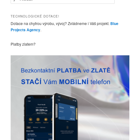
l
e
d
TECHNOLOGICKÉ DOTACE!
a
Dotace na chytrou výrobu, vývoj? Zvládneme i Váš projekt.
Blue
t
Projects Agency
.
Platby zlatem?