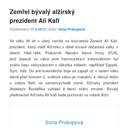
Zemřel bývalý alžírský
prezident Ali Kafi
Publikováno
17.4.2013
| Autor:
Soňa Prokopová
Ve věku 85 let v úterý zemřel ve švýcarské Ženevě Ali Kafi,
prezident, který vládl Alžírsku v době krvavé občanské války v
letech 1992-1994. Plukovník Národní lidové fronty (FLN),
jenž bojoval ve válce proti francouzským kolonizátorům byl
svého času velvyslancem v několika státech, například Egyptě,
Sýrii, Itálii. Do anti-koloniálního boje se zapojil už v raném věku
těsně před koncem 2. světové válce po masakru, k němuž došlo
u města Sétif na severovýchodě země. Alžírský prezident
Abdelaziz Bouteflika vyhlásil 8 denní státní smutek. Bývalý
představitel Alžírska Ali Kafi bude pochován ve městě Alžír.
Soňa Prokopová