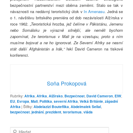
bezpečnostní partnerství mezi oběma zeměmi. Stalo se tak v
návaznosti na nedávný teroristický útok v
In Amenasu
. Jedná se
o 1. návštěvu britského premiéra od dob nezávislosti Alžírska v
roce 1962.
„Teroristická hrozba, jež čelíme v Pákistánu, Jemenu
nebo Somálsku je výrazně silnější, ale neměli bychom
zapomínat, že terorismus v Mali je na
vzestupu, proto s ním
musíme bojovat a ne ho ignorovat. Ze Severní Afriky se nesmí
stát další Afghánistán a Irák,“
řekl David Cameron na tiskové
konferenci.
Soňa Prokopová
Rubriky:
Afrika
,
Afrika
,
Alžírsko
,
Bezpečnost
,
David Cameron
,
ElW
,
EU
,
Evropa
,
Mali
,
Politika
,
severní Afrika
,
Velká Británie
,
západní
Afrika
|
Štítky:
Abdelazizi Bouteflika
,
Abdelmalek Sellal
,
bezpečnost
,
jednání
,
prezident
,
terorismus
,
vláda
H