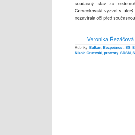
současný stav za nedemok
Cervenkovski vyzval v úterý 
nezavírala oči před současnou 
Veronika Řezáčová
Rubriky:
Balkán
,
Bezpečnost
,
BS
,
E
Nikola Gruevski
,
protesty
,
SDSM
,
S