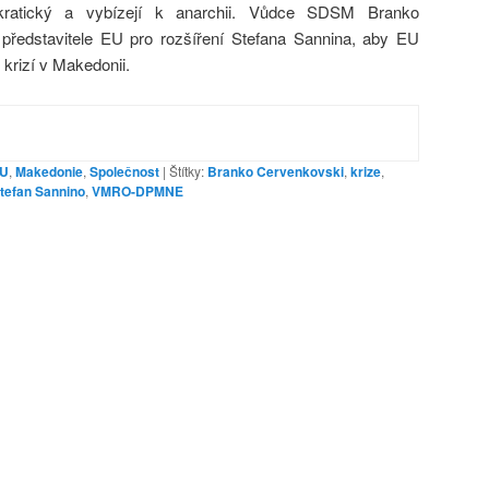
ratický a vybízejí k anarchii. Vůdce SDSM Branko
představitele EU pro rozšíření Stefana Sannina, aby EU
krizí v Makedonii.
U
,
Makedonie
,
Společnost
|
Štítky:
Branko Cervenkovski
,
krize
,
tefan Sannino
,
VMRO-DPMNE