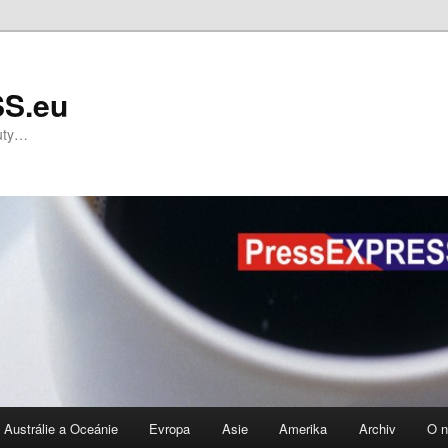
S.eu
nuty…
Austrálie a Oceánie
Evropa
Asie
Amerika
Archiv
O 