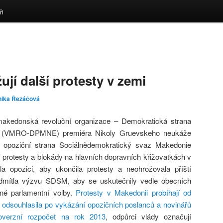
ři
jí další protesty v zemi
nika Řezáčová
 makedonská revoluční organizace – Demokratická strana
y (VMRO-DPMNE) premiéra Nikoly Gruevskeho neukáže
, opoziční strana Sociálnědemokratický svaz Makedonie
 protesty a blokády na hlavních dopravních křižovatkách v
pozici, aby ukončila protesty a neohrožovala příští
odmítla výzvu SDSM, aby se uskutečnily vedle obecních
né parlamentní volby.
Protesty v Makedonii probíhají od
souhlasila po vykázání opozičních poslanců a novinářů
overzní rozpočet na rok 2013
, odpůrci vlády označují