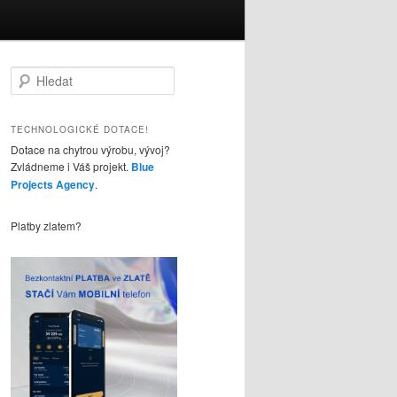
H
l
e
d
TECHNOLOGICKÉ DOTACE!
a
Dotace na chytrou výrobu, vývoj?
t
Zvládneme i Váš projekt.
Blue
Projects Agency
.
Platby zlatem?