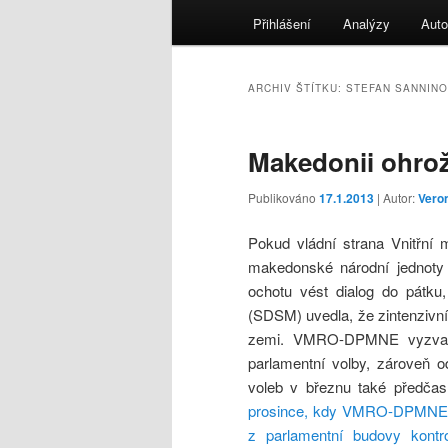
menu
Přihlášení
Analýzy
Auto
ARCHIV ŠTÍTKU:
STEFAN SANNINO
Makedonii ohrožu
Publikováno
17.1.2013
| Autor:
Vero
Pokud vládní strana Vnitřní
makedonské národní jednot
ochotu vést dialog do pátku
(SDSM) uvedla, že zintenzivní
zemi. VMRO-DPMNE vyzvala o
parlamentní volby, zároveň 
voleb v březnu také předčas
prosince, kdy VMRO-DPMNE od
z parlamentní budovy kontr