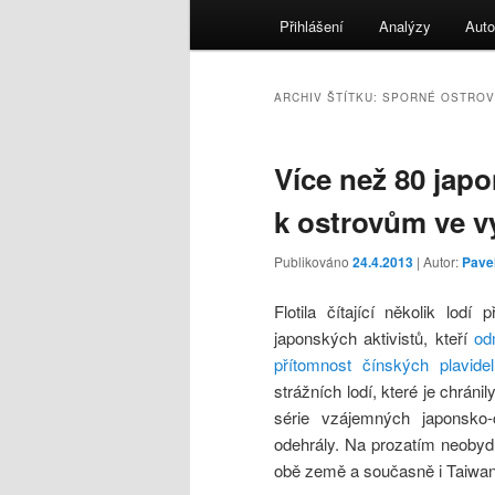
menu
Přihlášení
Analýzy
Auto
ARCHIV ŠTÍTKU:
SPORNÉ OSTRO
Více než 80 japo
k ostrovům ve 
Publikováno
24.4.2013
| Autor:
Pave
Flotila čítající několik lod
japonských aktivistů, kteří
od
přítomnost čínských plavidel
strážních lodí, které je chráni
série vzájemných japonsko-č
odehrály. Na prozatím neobyd
obě země a současně i Taiwan