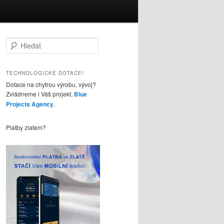
H
l
e
d
TECHNOLOGICKÉ DOTACE!
a
Dotace na chytrou výrobu, vývoj?
t
Zvládneme i Váš projekt.
Blue
Projects Agency
.
Platby zlatem?