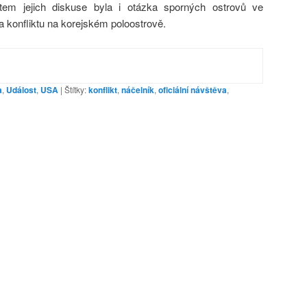
tem jejich diskuse byla i otázka sporných ostrovů ve
 konfliktu na korejském poloostrově.
a
,
Událost
,
USA
|
Štítky:
konflikt
,
náčelník
,
oficiální návštěva
,