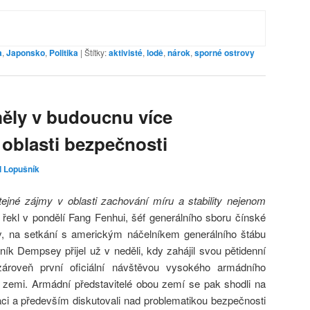
a
,
Japonsko
,
Politika
|
Štítky:
aktivisté
,
lodě
,
nárok
,
sporné ostrovy
ěly v budoucnu více
 oblasti bezpečnosti
l Lopušník
tejné zájmy v oblasti zachování míru a stability nejenom
 řekl v pondělí Fang Fenhui, šéf generálního sboru čínské
, na setkání s americkým náčelníkem generálního štábu
 Dempsey přijel už v neděli, kdy zahájil svou pětidenní
zároveň první oficiální návštěvou vysokého armádního
é zemi. Armádní představitelé obou zemí se pak shodli na
ci a především diskutovali nad problematikou bezpečnosti