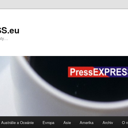
S.eu
nuty…
Austrálie a Oceánie
Evropa
Asie
Amerika
Archiv
O 