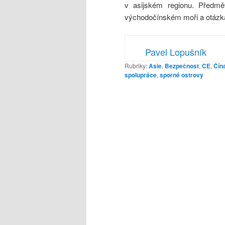
v asijském regionu. Předmě
východočínském moři a otázka
Pavel Lopušník
Rubriky:
Asie
,
Bezpečnost
,
CE
,
Čín
spolupráce
,
sporné ostrovy