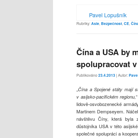
Pavel Lopušník
Rubriky:
Asie
,
Bezpečnost
,
CE
,
Čín
Čína a USA by m
spolupracovat v
Publikováno
23.4.2013
| Autor:
Pave
„
Čína a Spojené státy mají s
v asijsko-pacifickém regionu,
“
lidově-osvobozenecké armády
Martinem Dempseyem. Náčelník
návštěvu Číny, která byla 
důstojníka USA v této asijsk
společné spolupráci a koopera