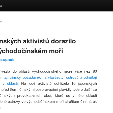
ři
VY
nských aktivistů dorazilo
východočínském moři
l Lopušník
í přivezla do oblasti východočínského moře více než 80
mítají čínský požadavek na vlastnictví ostrovů a odmítají
 v oblasti
. Na lodě aktivistů dohlíželo 10 japonských
ly před třemi čínskými pozorovacími plavidly. Jde o další ze
ínských provokativních akcí, které se v této oblasti
lené ostrovy ve východočínském moři si přitom činí nárok
.