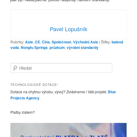
Pavel Lopušník
Rubriky:
Asie
,
CE
,
Čína
,
Společnost
,
Východní Asie
|
Štítky:
balená
voda
,
Nongfu Springs
,
průzkum
,
výrobní standardy
H
l
e
d
TECHNOLOGICKÉ DOTACE!
a
Dotace na chytrou výrobu, vývoj? Zvládneme i Váš projekt.
Blue
t
Projects Agency
.
Platby zlatem?