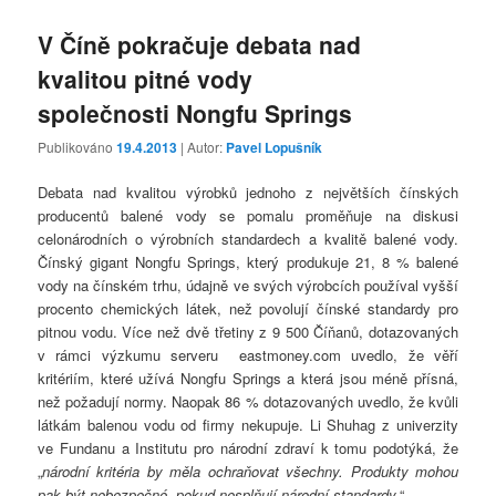
V Číně pokračuje debata nad
kvalitou pitné vody
společnosti Nongfu Springs
Publikováno
19.4.2013
| Autor:
Pavel Lopušník
Debata nad kvalitou výrobků jednoho z největších čínských
producentů balené vody se pomalu proměňuje na diskusi
celonárodních o výrobních standardech a kvalitě balené vody.
Čínský gigant Nongfu Springs, který produkuje 21, 8 % balené
vody na čínském trhu, údajně ve svých výrobcích používal vyšší
procento chemických látek, než povolují čínské standardy pro
pitnou vodu. Více než dvě třetiny z 9 500 Číňanů, dotazovaných
v rámci výzkumu serveru eastmoney.com uvedlo, že věří
kritériím, které užívá Nongfu Springs a která jsou méně přísná,
než požadují normy. Naopak 86 % dotazovaných uvedlo, že kvůli
látkám balenou vodu od firmy nekupuje. Li Shuhag z univerzity
ve Fundanu a Institutu pro národní zdraví k tomu podotýká, že
„
národní kritéria by měla ochraňovat všechny. Produkty mohou
pak být nebezpečné, pokud nesplňují národní standardy.
“