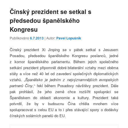
Čínský prezident se setkal s
předsedou španělského
Kongresu
Publikováno
6.7.2013
| Autor:
Pavel Lopušník
Čínský prezident Xi Jinping se v pátek setkal s Jesusem
Posadou, předsedou španělského Kongresu poslanců, jedné
z komor španělského parlamentu. Během jejich společného
setkání prezident připomněl dobré bilaterální vztahy mezi oběma
státy a více než 40 let od zavedení společných diplomatických
vztahů. „
Španělsko je jedním z nejvýznamnějších evropských
partnerů Číny
,“ řekl během Posadovy návštěvy prezident. Dále
pak prohlásil, že jeho země chce rozšířit spolupráci se
Španělskem do oblasti ekonomie a kultury. Prezident také
potvrdil, že by v budoucnu Čína chtěla mnohem více
spolupracovat s celou EU a to i přes stávající spory o dodávky
čínských solárních panelů do EU.