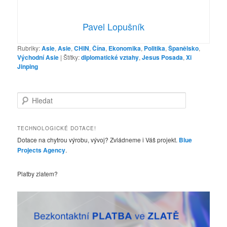
Pavel Lopušník
Rubriky:
Asie
,
Asie
,
CHIN
,
Čína
,
Ekonomika
,
Politika
,
Španělsko
,
Východní Asie
|
Štítky:
diplomatické vztahy
,
Jesus Posada
,
Xi
Jinping
H
l
e
d
TECHNOLOGICKÉ DOTACE!
a
Dotace na chytrou výrobu, vývoj? Zvládneme i Váš projekt.
Blue
t
Projects Agency
.
Platby zlatem?