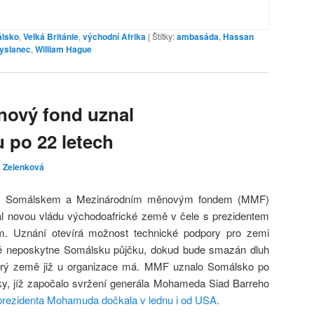
lsko
,
Velká Británie
,
východní Afrika
|
Štítky:
ambasáda
,
Hassan
vyslanec
,
William Hague
nový fond uznal
 po 22 letech
a Zelenková
ezi Somálskem a Mezinárodním měnovým fondem (MMF)
l novou vládu východoafrické země v čele s prezidentem
Uznání otevírá možnost technické podpory pro zemi
ě neposkytne Somálsku půjčku, dokud bude smazán dluh
erý země již u organizace má. MMF uznalo Somálsko po
y, jíž započalo svržení generála Mohameda Siad Barreho
prezidenta Mohamuda dočkala v lednu i od USA.