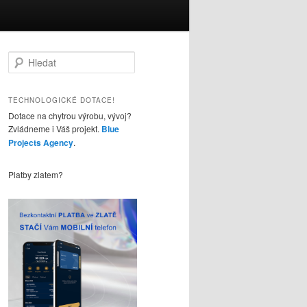
H
l
e
d
TECHNOLOGICKÉ DOTACE!
a
Dotace na chytrou výrobu, vývoj?
t
Zvládneme i Váš projekt.
Blue
Projects Agency
.
Platby zlatem?