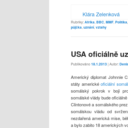
Klára Zelenková
Rubriky:
Afrika
,
BBC
,
MMF
,
Politika
půjčka
,
uznání
,
vztahy
USA oficiálně u
Publikováno
18.1.2013
| Autor:
Deni
Americký diplomat Johnnie C
státy americké
oficiální som
somálský pokrok v boji prot
somálské vlády bude oficiálně 
Clintonové a somálského pre
somálskou vládu od svržen
nezdařená americká mise, běh
a bylo zabito 18 amerických v