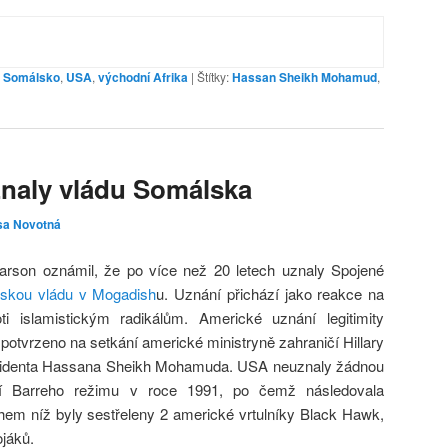
,
Somálsko
,
USA
,
východní Afrika
|
Štítky:
Hassan Sheikh Mohamud
,
znaly vládu Somálska
sa Novotná
arson oznámil, že po více než 20 letech uznaly Spojené
álskou vládu v Mogadish
u. Uznání přichází jako reakce na
i islamistickým radikálům. Americké uznání legitimity
potvrzeno na setkání americké ministryně zahraničí Hillary
zidenta Hassana Sheikh Mohamuda. USA neuznaly žádnou
í Barreho režimu v roce 1991, po čemž následovala
em níž byly sestřeleny 2 americké vrtulníky Black Hawk,
ojáků.