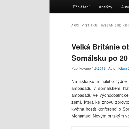
menu
Přihlášení
Analýzy
Auto
ARCHIV ŠTÍTKU:
HASSAN SHEIKH
Velká Británie 
Somálsku po 20 
Publikováno
1.5.2013
| Autor:
Klára
Na sklonku minulého týdne m
ambasádu v somálském hlav
ambasádu ve východoafrické z
zemí, která ke znovu zprovo
května hostit konferenci o S
Mohamud. Novým britským vel