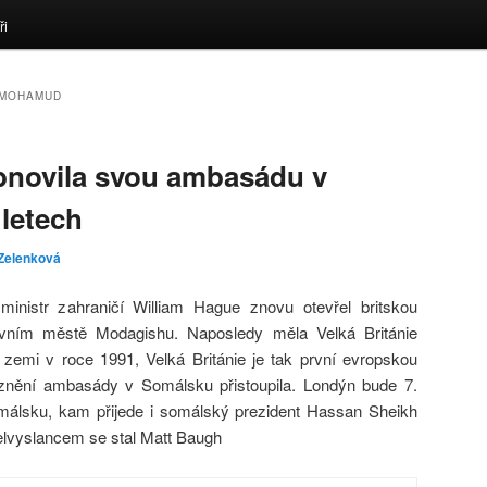
ři
 MOHAMUD
obnovila svou ambasádu v
letech
 Zelenková
inistr zahraničí William Hague znovu otevřel britskou
ním městě Modagishu. Naposledy měla Velká Británie
emi v roce 1991, Velká Británie je tak první evropskou
znění ambasády v Somálsku přistoupila. Londýn bude 7.
omálsku, kam přijede i somálský prezident Hassan Sheikh
vyslancem se stal Matt Baugh