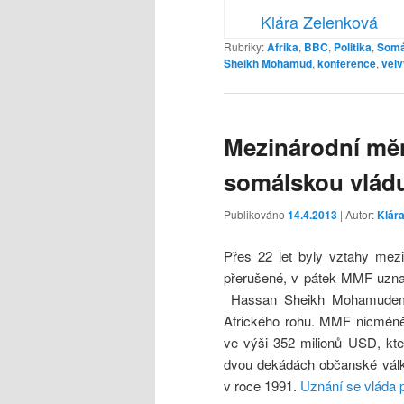
Klára Zelenková
Rubriky:
Afrika
,
BBC
,
Politika
,
Somá
Sheikh Mohamud
,
konference
,
vel
Mezinárodní mě
somálskou vládu
Publikováno
14.4.2013
| Autor:
Klár
Přes 22 let byly vztahy m
přerušené, v pátek MMF uzna
Hassan Sheikh Mohamudem. 
Afrického rohu. MMF nicmén
ve výši 352 milionů USD, kt
dvou dekádách občanské válk
v roce 1991.
Uznání se vláda 