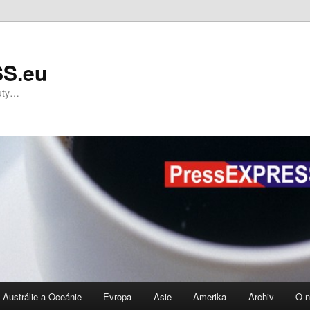
S.eu
nuty…
Austrálie a Oceánie
Evropa
Asie
Amerika
Archiv
O 