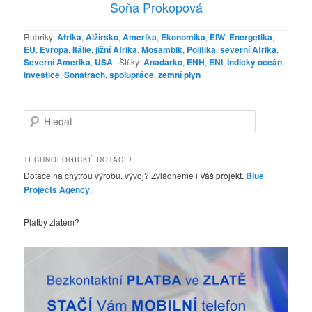
Soňa Prokopová
Rubriky:
Afrika
,
Alžírsko
,
Amerika
,
Ekonomika
,
ElW
,
Energetika
,
EU
,
Evropa
,
Itálie
,
jižní Afrika
,
Mosambik
,
Politika
,
severní Afrika
,
Severní Amerika
,
USA
|
Štítky:
Anadarko
,
ENH
,
ENI
,
Indický oceán
,
investice
,
Sonatrach
,
spolupráce
,
zemní plyn
H
l
e
d
TECHNOLOGICKÉ DOTACE!
a
Dotace na chytrou výrobu, vývoj? Zvládneme i Váš projekt.
Blue
t
Projects Agency
.
Platby zlatem?