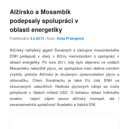
Alžírsko a Mosambik
podepsaly spolupráci v
oblasti energetiky
Publikováno
3.5.2013
| Autor:
Soňa Prokopová
Alžírský naftařský gigant Sonatrach a zástupce mosambického
ENH podepsali v úterý v Alžíru memorandum o spolupráci v
oblasti energetiky. Po roce 2011, kdy bylo objeveno ve vodách
Mosambiku naleziště plynu, se spolupráce mezi oběma zeměmi
zvýšila, protože Alžírsko je zkušeným zpracovatelem plynu a
uhlovodíku. Cílem Sonatrachu je také 5% zisk ENH ve
zkoumaných nalezištích. Hodnota plynových zdrojů se může
pohybovat v řádech miliard USD. O bohatou oblast Indického
oceánu nejeví zájem pouze alžírský monopol, ale i
severoamerická společnost Anadarko a italská ENI.