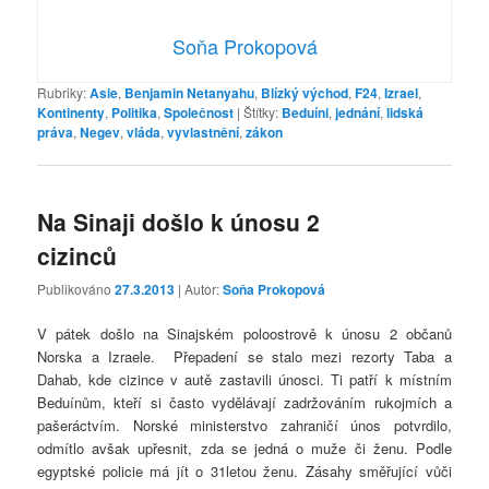
Soňa Prokopová
Rubriky:
Asie
,
Benjamin Netanyahu
,
Blízký východ
,
F24
,
Izrael
,
Kontinenty
,
Politika
,
Společnost
|
Štítky:
Beduíni
,
jednání
,
lidská
práva
,
Negev
,
vláda
,
vyvlastnění
,
zákon
Na Sinaji došlo k únosu 2
cizinců
Publikováno
27.3.2013
| Autor:
Soňa Prokopová
V pátek došlo na Sinajském poloostrově k únosu 2 občanů
Norska a Izraele. Přepadení se stalo mezi rezorty Taba a
Dahab, kde cizince v autě zastavili únosci. Ti patří k místním
Beduínům, kteří si často vydělávají zadržováním rukojmích a
pašeráctvím. Norské ministerstvo zahraničí únos potvrdilo,
odmítlo avšak upřesnit, zda se jedná o muže či ženu. Podle
egyptské policie má jít o 31letou ženu. Zásahy směřující vůči