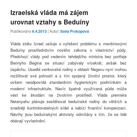
Izraelská vláda má zájem
urovnat vztahy s Beduíny
Publikováno
6.4.2013
| Autor:
Soňa Prokopová
Vláda státu Izrael usiluje o vyřešení problému s menšinovými
Beduíny prostřednitvím nového zákona o vlastnictví půdy.
Předchozí vlády pod vedením tehdejšího ministra bez portfeje
Bennyho Begina se situací zabývaly vícekrát, avšak bez
úspěchu. Usedlé venkovské rodiny v oblasti Negevu nyní mohou
rozšiřovat své polnosti a s tím spojený životní prostor, který
ovšem neodpovídá standardním hygienickým podmínkám a
moderní infrastruktuře. Navíc špatně využívaná půda může
vést ke škodám na životním prostředí. Vláda premiéra
Netanyahu plánuje sestěhovat beduínské rodiny do větších a
snadněji kontrolovatelných sídel a nabízí finanční kompenzaci.
Návrhy jsou beduínskými aktivisty odmítány s tím, že se lidé
obávají vyvlastnění.