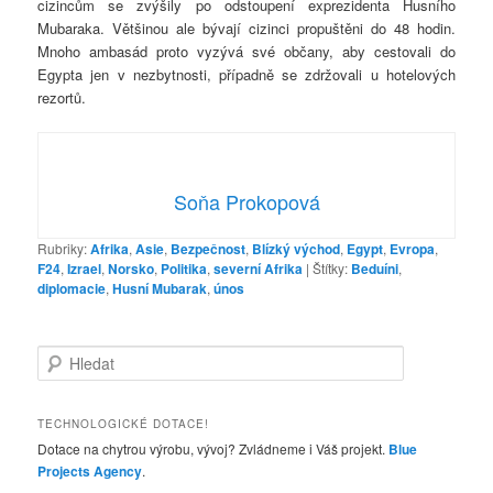
cizincům se zvýšily po odstoupení exprezidenta Husního
Mubaraka. Většinou ale bývají cizinci propuštěni do 48 hodin.
Mnoho ambasád proto vyzývá své občany, aby cestovali do
Egypta jen v nezbytnosti, případně se zdržovali u hotelových
rezortů.
Soňa Prokopová
Rubriky:
Afrika
,
Asie
,
Bezpečnost
,
Blízký východ
,
Egypt
,
Evropa
,
F24
,
Izrael
,
Norsko
,
Politika
,
severní Afrika
|
Štítky:
Beduíni
,
diplomacie
,
Husní Mubarak
,
únos
H
l
e
d
TECHNOLOGICKÉ DOTACE!
a
Dotace na chytrou výrobu, vývoj? Zvládneme i Váš projekt.
Blue
t
Projects Agency
.