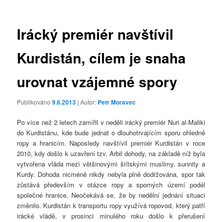
příspěvky
Irácký premiér navštívil
Kurdistán, cílem je snaha
urovnat vzájemné spory
Publikováno
9.6.2013
| Autor:
Petr Moravec
Po více než 2 letech zamířil v neděli irácký premiér Nuri al-Maliki
do Kurdistánu, kde bude jednat o dlouhotrvajícím sporu ohledně
ropy a hranicím. Naposledy navštívil premiér Kurdistán v roce
2010, kdy došlo k uzavření tzv. Arbil dohody, na základě níž byla
vytvořena vláda mezi většinovými šiítskými muslimy, sunnity a
Kurdy. Dohoda nicméně nikdy nebyla plně dodržována, spor tak
zůstává především v otázce ropy a sporných území podél
společné hranice, Neočekává se, že by nedělní jednání situaci
změnilo. Kurdistán k transportu ropy využívá ropovod, který patří
irácké vládě, v prosinci minulého roku došlo k přerušení