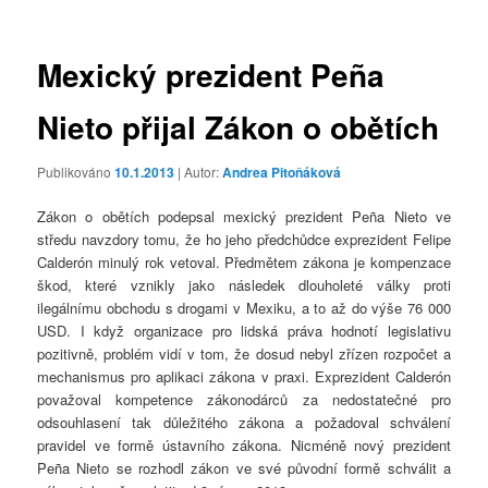
příspěvky
Mexický prezident Peña
Nieto přijal Zákon o obětích
Publikováno
10.1.2013
| Autor:
Andrea Pitoňáková
Zákon o obětích podepsal mexický prezident Peña Nieto ve
středu navzdory tomu, že ho jeho předchůdce exprezident Felipe
Calderón minulý rok vetoval. Předmětem zákona je kompenzace
škod, které vznikly jako následek dlouholeté války proti
ilegálnímu obchodu s drogami v Mexiku, a to až do výše 76 000
USD. I když organizace pro lidská práva hodnotí legislativu
pozitivně, problém vidí v tom, že dosud nebyl zřízen rozpočet a
mechanismus pro aplikaci zákona v praxi. Exprezident Calderón
považoval kompetence zákonodárců za nedostatečné pro
odsouhlasení tak důležitého zákona a požadoval schválení
pravidel ve formě ústavního zákona. Nicméně nový prezident
Peña Nieto se rozhodl zákon ve své původní formě schválit a