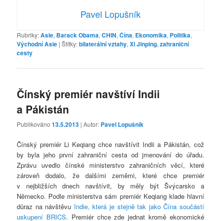
Pavel Lopušník
Rubriky:
Asie
,
Barack Obama
,
CHIN
,
Čína
,
Ekonomika
,
Politika
,
Východní Asie
|
Štítky:
bilaterální vztahy
,
Xi Jinping
,
zahraniční
cesty
Čínský premiér navštíví Indii
a Pákistán
Publikováno
13.5.2013
| Autor:
Pavel Lopušník
Čínský premiér Li Keqiang chce navštívit Indii a Pákistán, což
by byla jeho první zahraniční cesta od jmenování do úřadu.
Zprávu uvedlo čínské ministerstvo zahraničních věcí, které
zároveň dodalo, že dalšími zeměmi, které chce premiér
v nejbližších dnech navštívit, by měly být Švýcarsko a
Německo. Podle ministerstva sám premiér Keqiang klade hlavní
důraz na návštěvu
Indie, která je stejně tak jako Čína součástí
uskupení BRICS
. Premiér chce zde jednat kromě ekonomické