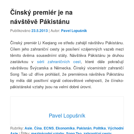
Čínský premiér je na
návštěvě Pákistánu
Publikováno
23.5.2013
| Autor:
Pavel Lopušník
Čínský premiér Li Keqiang ve středu zahájil návštěvu Pákistánu.
Cílem jeho zahraniční cesty je posílení vzájemných vazeb mezi
těmito dvěma sousedními státy. Návštěva Pákistánu je druhou
zastávkou v
sérii zahraničních cest
, které dále pokračují
návštěvou Švýcarska a Německa. Čínský viceministr zahraničí
Song Tao už dříve prohlásil, že premiérova návštěva Pákistánu
by měla dát positivní signál celosvětové veřejnosti, že čínsko-
pákistánské vztahy jsou na velmi dobré úrovni.
Pavel Lopušník
Rubriky:
Asie
,
Čína
,
ECNS
,
Ekonomika
,
Pakistán
,
Politika
,
Východní
Asie
|
Štítky:
mezinárodní vztahy
,
Song Tao
,
zahraniční cesty