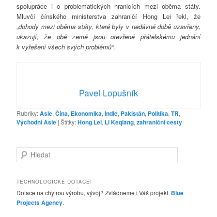
spolupráce i o problematických hranicích mezi oběma státy.
Mluvčí čínského ministerstva zahraničí Hong Lei řekl, že
„
dohody mezi oběma státy, které byly v nedávné době uzavřeny,
ukazují, že obě země jsou otevřené přátelskému jednání
k vyřešení všech svých problémů“
.
Pavel Lopušník
Rubriky:
Asie
,
Čína
,
Ekonomika
,
Indie
,
Pakistán
,
Politika
,
TR
,
Východní Asie
|
Štítky:
Hong Lei
,
Li Keqiang
,
zahraniční cesty
H
l
e
d
TECHNOLOGICKÉ DOTACE!
a
Dotace na chytrou výrobu, vývoj? Zvládneme i Váš projekt.
Blue
t
Projects Agency
.