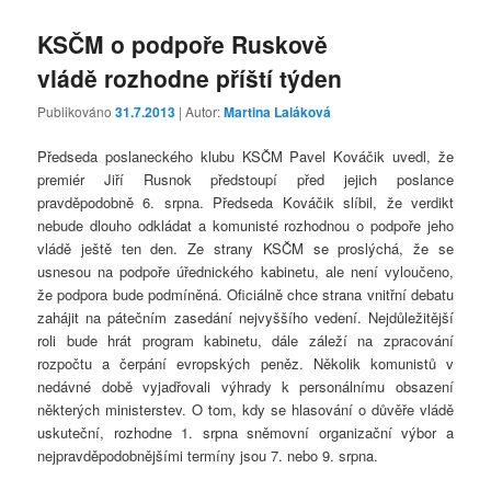
KSČM o podpoře Ruskově
vládě rozhodne příští týden
Publikováno
31.7.2013
| Autor:
Martina Laláková
Předseda poslaneckého klubu KSČM Pavel Kováčik uvedl, že
premiér Jiří Rusnok předstoupí před jejich poslance
pravděpodobně 6. srpna. Předseda Kováčik slíbil, že verdikt
nebude dlouho odkládat a komunisté rozhodnou o podpoře jeho
vládě ještě ten den. Ze strany KSČM se proslýchá, že se
usnesou na podpoře úřednického kabinetu, ale není vyloučeno,
že podpora bude podmíněná. Oficiálně chce strana vnitřní debatu
zahájit na pátečním zasedání nejvyššího vedení. Nejdůležitější
roli bude hrát program kabinetu, dále záleží na zpracování
rozpočtu a čerpání evropských peněz. Několik komunistů v
nedávné době vyjadřovali výhrady k personálnímu obsazení
některých ministerstev. O tom, kdy se hlasování o důvěře vládě
uskuteční, rozhodne 1. srpna sněmovní organizační výbor a
nejpravděpodobnějšími termíny jsou 7. nebo 9. srpna.