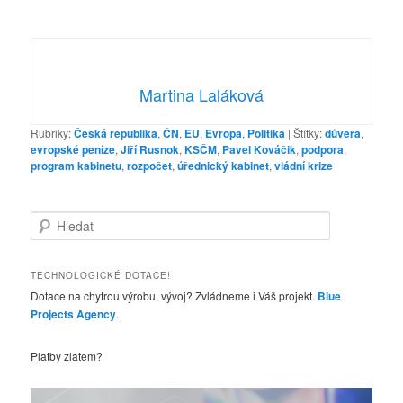
Martina Laláková
Rubriky:
Česká republika
,
ČN
,
EU
,
Evropa
,
Politika
|
Štítky:
důvera
,
evropské peníze
,
Jiří Rusnok
,
KSČM
,
Pavel Kováčik
,
podpora
,
program kabinetu
,
rozpočet
,
úřednický kabinet
,
vládní krize
H
l
e
d
TECHNOLOGICKÉ DOTACE!
a
Dotace na chytrou výrobu, vývoj? Zvládneme i Váš projekt.
Blue
t
Projects Agency
.
Platby zlatem?