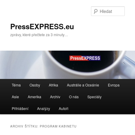
Přejít
Přejít
k
k
Hleda
hlavnímu
obsahu
obsahu
postranního
PressEXPRESS.eu
webu
panelu
zprávy, které přečtete za 3 minuty…
Hlavní
Téma
Osoby
Afrika
Austrálie a Oceánie
Evropa
navigační
menu
Asie
Amerika
Archiv
O nás
Speciály
Přihlášení
Analýzy
Autoři
ARCHIV ŠTÍTKU:
PROGRAM KABINETU