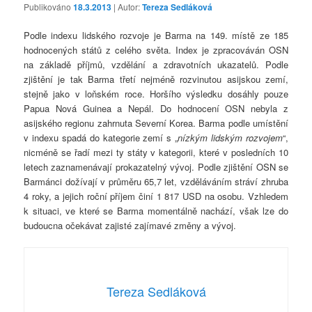
Publikováno
18.3.2013
| Autor:
Tereza Sedláková
Podle indexu lidského rozvoje je Barma na 149. místě ze 185
hodnocených států z celého světa. Index je zpracováván OSN
na základě příjmů, vzdělání a zdravotních ukazatelů. Podle
zjištění je tak Barma třetí nejméně rozvinutou asijskou zemí,
stejně jako v loňském roce. Horšího výsledku dosáhly pouze
Papua Nová Guinea a Nepál. Do hodnocení OSN nebyla z
asijského regionu zahrnuta Severní Korea. Barma podle umístění
v indexu spadá do kategorie zemí s „
nízkým lidským rozvojem
“,
nicméně se řadí mezi ty státy v kategorii, které v posledních 10
letech zaznamenávají prokazatelný vývoj. Podle zjištění OSN se
Barmánci dožívají v průměru 65,7 let, vzděláváním stráví zhruba
4 roky, a jejich roční příjem činí 1 817 USD na osobu. Vzhledem
k situaci, ve které se Barma momentálně nachází, však lze do
budoucna očekávat zajisté zajímavé změny a vývoj.
Tereza Sedláková