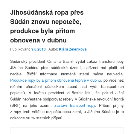
Jihosúdánská ropa přes
Súdán znovu nepoteče,
produkce byla přitom
obnovena v dubnu
Publikováno
9.6.2013
| Autor:
Klára Zelenková
Súdánský prezident Omar al-Bashir vydal zákaz transferu ropy
Jižního Súdánu přes súdánské území, nařízení má platit od
neděle. Bližší informace nicméně státní média neuvedla.
Produkce ropy byla přitom obnovena teprve v dubnu
, po více než
ročním přerušení důsledkem sporů nad výší transportních
poplatků. V květnu prezident al-Bashir řekl, že pokud Jižní
Súdán nepřestane podporovat rebely v Súdánské revoluční frontě
(SRF) na jeho území,
zastaví transport ropy
. Přitom příjmy
z ropy tvoří většinu rozpočtu obou zemí, u Jižního Súdánu je to
dokonce 98 % státních příjmů.