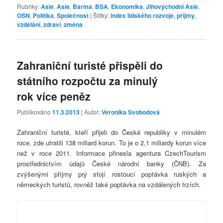
Rubriky:
Asie
,
Asie
,
Barma
,
BSA
,
Ekonomika
,
Jihovýchodní Asie
,
OSN
,
Politika
,
Společnost
|
Štítky:
index lidského rozvoje
,
příjmy
,
vzdělání
,
zdraví
,
změna
Zahraniční turisté přispěli do
státního rozpočtu za minulý
rok více peněz
Publikováno
11.3.2013
| Autor:
Veronika Svobodová
Zahraniční turisté, kteří přijeli do České republiky v minulém
roce, zde utratili 138 miliard korun. To je o 2,1 miliardy korun více
než v roce 2011. Informace přinesla agentura CzechTourism
prostřednictvím údajů České národní banky (ČNB). Za
zvýšenými příjmy prý stojí rostoucí poptávka ruských a
německých turistů, rovněž také poptávka na vzdálených trzích.