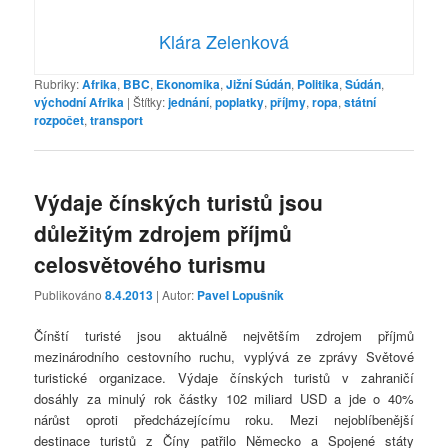
Klára Zelenková
Rubriky:
Afrika
,
BBC
,
Ekonomika
,
Jižní Súdán
,
Politika
,
Súdán
,
východní Afrika
|
Štítky:
jednání
,
poplatky
,
příjmy
,
ropa
,
státní
rozpočet
,
transport
Výdaje čínských turistů jsou
důležitým zdrojem příjmů
celosvětového turismu
Publikováno
8.4.2013
| Autor:
Pavel Lopušník
Čínští turisté jsou aktuálně největším zdrojem příjmů
mezinárodního cestovního ruchu, vyplývá ze zprávy Světové
turistické organizace. Výdaje čínských turistů v zahraničí
dosáhly za minulý rok částky 102 miliard USD a jde o 40%
nárůst oproti předcházejícímu roku. Mezi nejoblíbenější
destinace turistů z Číny patřilo Německo a Spojené státy