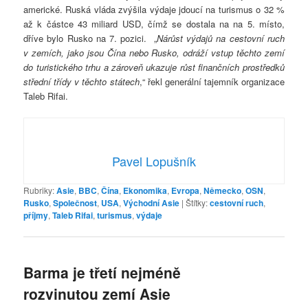
americké. Ruská vláda zvýšila výdaje jdoucí na turismus o 32 %
až k částce 43 miliard USD, čímž se dostala na na 5. místo,
dříve bylo Rusko na 7. pozici. „
Nárůst výdajů na cestovní ruch
v zemích, jako jsou Čína nebo Rusko, odráží vstup těchto zemí
do turistického trhu a zároveň ukazuje růst finančních prostředků
střední třídy v těchto státech
,“ řekl generální tajemník organizace
Taleb Rifai.
Pavel Lopušník
Rubriky:
Asie
,
BBC
,
Čína
,
Ekonomika
,
Evropa
,
Německo
,
OSN
,
Rusko
,
Společnost
,
USA
,
Východní Asie
|
Štítky:
cestovní ruch
,
příjmy
,
Taleb Rifai
,
turismus
,
výdaje
Barma je třetí nejméně
rozvinutou zemí Asie