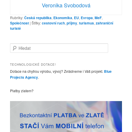
Veronika Svobodová
Rubriky:
Česká republika
,
Ekonomika
,
EU
,
Evropa
,
MeF
,
Společnost
|
Štítky:
cestovní ruch
,
příjmy
,
turismus
,
zahraniční
turisté
H
l
e
d
TECHNOLOGICKÉ DOTACE!
a
Dotace na chytrou výrobu, vývoj? Zvládneme i Váš projekt.
Blue
t
Projects Agency
.
Platby zlatem?