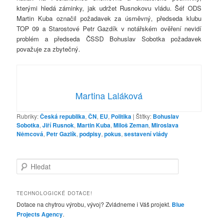
kterými hledá záminky, jak udržet Rusnokovu vládu. Šéf ODS
Martin Kuba označil požadavek za úsměvný, předseda klubu
TOP 09 a Starostové Petr Gazdík v notářském ověření nevidí
problém a předseda ČSSD Bohuslav Sobotka požadavek
považuje za zbytečný.
Martina Laláková
Rubriky:
Česká republika
,
ČN
,
EU
,
Politika
|
Štítky:
Bohuslav
Sobotka
,
Jiří Rusnok
,
Martin Kuba
,
Miloš Zeman
,
Miroslava
Němcová
,
Petr Gazlík
,
podpisy
,
pokus
,
sestavení vlády
H
l
e
d
TECHNOLOGICKÉ DOTACE!
a
Dotace na chytrou výrobu, vývoj? Zvládneme i Váš projekt.
Blue
t
Projects Agency
.