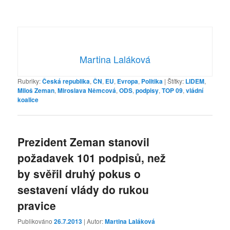
Martina Laláková
Rubriky:
Česká republika
,
ČN
,
EU
,
Evropa
,
Politika
|
Štítky:
LIDEM
,
Miloš Zeman
,
Miroslava Němcová
,
ODS
,
podpisy
,
TOP 09
,
vládní
koalice
Prezident Zeman stanovil
požadavek 101 podpisů, než
by svěřil druhý pokus o
sestavení vlády do rukou
pravice
Publikováno
26.7.2013
| Autor:
Martina Laláková