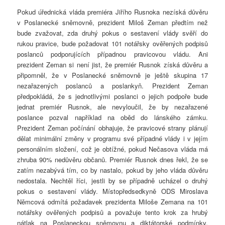
Pokud úřednická vláda premiéra Jiřího Rusnoka nezíská důvěru
v Poslanecké sněmovně, prezident Miloš Zeman předtím než
bude zvažovat, zda druhý pokus o sestavení vlády svěří do
rukou pravice, bude požadovat 101 notářsky ověřených podpisů
poslanců podporujících případnou pravicovou vládu. Ani
prezident Zeman si není jist, že premiér Rusnok získá důvěru a
připomněl, že v Poslanecké sněmovně je ještě skupina 17
nezařazených poslanců a poslankyň. Prezident Zeman
předpokládá, že s jednotlivými poslanci o jejich podpoře bude
jednat premiér Rusnok, ale nevyloučil, že by nezařazené
poslance pozval například na oběd do lánského zámku.
Prezident Zeman počínání obhajuje, že pravicové strany plánují
dělat minimální změny v programu své případné vlády i v jejím
personálním složení, což je obtížné, pokud Nečasova vláda má
zhruba 90% nedůvěru občanů. Premiér Rusnok dnes řekl, že se
zatím nezabývá tím, co by nastalo, pokud by jeho vláda důvěru
nedostala. Nechtěl říci, jestli by se případně ucházel o druhý
pokus o sestavení vlády. Místopředsedkyně ODS Miroslava
Němcová odmítá požadavek prezidenta Miloše Zemana na 101
notářsky ověřených podpisů a považuje tento krok za hrubý
nátlak na Poslaneckou sněmovnu a diktátorské podmínky,