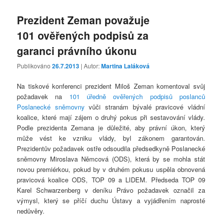
Prezident Zeman považuje
101 ověřených podpisů za
garanci právního úkonu
Publikováno
26.7.2013
| Autor:
Martina Laláková
Na tiskové konferenci prezident Miloš Zeman komentoval svůj
požadavek na
101 úředně ověřených podpisů poslanců
Poslanecké sněmovny
vůči stranám bývalé pravicové vládní
koalice, které mají zájem o druhý pokus při sestavování vlády.
Podle prezidenta Zemana je důležité, aby právní úkon, který
může vést ke vzniku vlády, byl zákonem garantován.
Prezidentův požadavek ostře odsoudila předsedkyně Poslanecké
sněmovny Miroslava Němcová (ODS), která by se mohla stát
novou premiérkou, pokud by v druhém pokusu uspěla obnovená
pravicová koalice ODS, TOP 09 a LIDEM. Předseda TOP 09
Karel Schwarzenberg v deníku Právo požadavek označil za
výmysl, který se příčí duchu Ústavy a vyjádřením naprosté
nedůvěry.