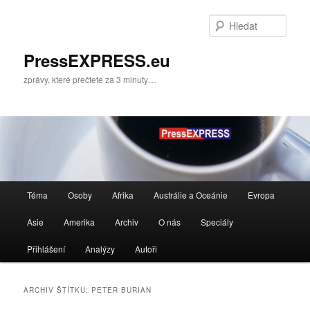
Přejít
Přejít
k
k
Hleda
hlavnímu
obsahu
obsahu
postranního
PressEXPRESS.eu
webu
panelu
zprávy, které přečtete za 3 minuty…
Hlavní
Téma
Osoby
Afrika
Austrálie a Oceánie
Evropa
navigační
menu
Asie
Amerika
Archiv
O nás
Speciály
Přihlášení
Analýzy
Autoři
ARCHIV ŠTÍTKU:
PETER BURIAN