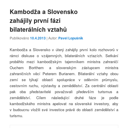
Kambodža a Slovensko
zahájily první fázi
bilaterálních vztahů
Publikováno
10.4.2013
| Autor:
Pavel Lopušník
Kambodža a Slovensko v úterý zahájily první kolo rozhovorů v
rámci diskuse o vzájemných, bilaterálních vztazích. Setkání
proběhlo mezi kambodžským tajemníkem ministra zahraničí
Ouchem Borithem a slovenským zástupcem ministra
zahraničních věcí Peterem Burianem. Bilaterální vztahy obou
zemí se týkají oblastí spolupráce v oděvním průmyslu,
cestovním ruchu, výstavby a zemědělství. Za centrální oblasti
pak oba představitelé považovali především turismus a
zemědělství. Cílem následující druhé fáze je podle
kambodžského ministra apelovat na slovenské investory, aby
v budoucnu vložili své investice právě do oblasti zemědělství a
turismu.