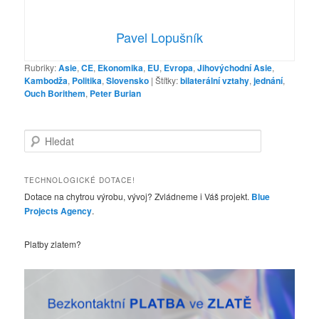
Pavel Lopušník
Rubriky:
Asie
,
CE
,
Ekonomika
,
EU
,
Evropa
,
Jihovýchodní Asie
,
Kambodža
,
Politika
,
Slovensko
|
Štítky:
bilaterální vztahy
,
jednání
,
Ouch Borithem
,
Peter Burian
H
l
e
d
TECHNOLOGICKÉ DOTACE!
a
Dotace na chytrou výrobu, vývoj? Zvládneme i Váš projekt.
Blue
t
Projects Agency
.
Platby zlatem?